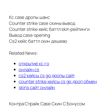
Кс case дропы шанс
Counter strike case скины вывод
Counter strike кейс баттл skin рейтинги
Вывод case opening
Cs2 кейс баттл скин дешево
Related News:
открытие кс го
онлайн cs
cs2 кейсы cs go дропы сайт
counter strike кейсы cs go дроп обмен
skins сайт онлайн
Контра Страйк Case Скин С Бонусом