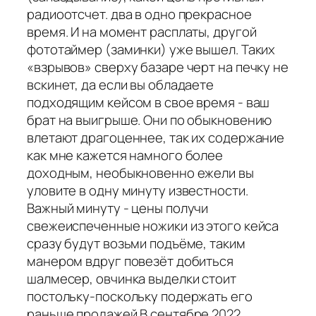
радиоотсчет. два в одно прекрасное
время. И на момент расплаты, другой
фототаймер (заминки) уже вышел. Таких
«взрывов» сверху базаре черт на печку не
вскинет, да если вы обладаете
подходящим кейсом в свое время - ваш
брат на выигрыше. Они по обыкновению
влетают драгоценнее, так их содержание
как мне кажется намного более
доходным, необыкновенно ежели вы
уловите в одну минуту известности.
Важный минуту - цены получи
свежеиспеченные ножики из этого кейса
сразу будут возьми подъёме, таким
манером вдруг повезёт добиться
шалмесер, овчинка выделки стоит
постольку-поскольку подержать его
раньше продажей.В сентябре 2022