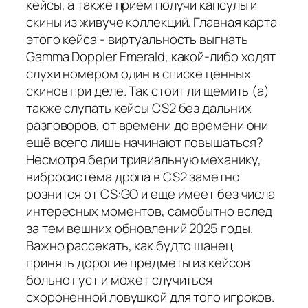
кейсы, а также прием получи капсулы и
скины из живуче коллекций. Главная карта
этого кейса - виртуальность выгнать
Gamma Doppler Emerald, какой-либо ходят
слухи номером один в списке ценных
скинов при деле. Так стоит ли щемить (а)
также слупать кейсы CS2 без дальних
разговоров, от времени до времени они
ещё всего лишь начинают повышаться?
Несмотря бери тривиальную механику,
вибросистема дропа в CS2 заметно
рознится от CS:GO и еще имеет без числа
интересных моментов, самобытно вслед
за тем вешних обновлений 2025 годы.
Важно рассекать, как будто шанец
принять дорогие предметы из кейсов
больно густ и может случиться
схороненной ловушкой для того игроков.