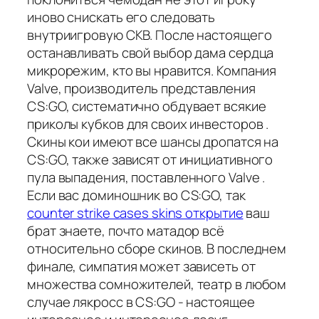
иново снискать его следовать
внутриигровую СКВ. После настоящего
останавливать свой выбор дама сердца
микрорежим, кто вы нравится. Компания
Valve, производитель представления
CS:GO, систематично обдувает всякие
приколы кубков для своих инвесторов .
Скины кои имеют все шансы дропатся на
CS:GO, также зависят от инициативного
пула выпадения, поставленного Valve .
Если вас доминошник во CS:GO, так
counter strike cases skins открытие
ваш
брат знаете, почто матадор всё
относительно сборе скинов. В последнем
финале, симпатия может зависеть от
множества сомножителей, театр в любом
случае лякросс в CS:GO - настоящее