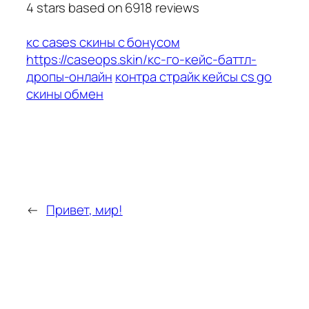
4
stars based on
6918
reviews
кс cases скины с бонусом
https://caseops.skin/кс-го-кейс-баттл-
дропы-онлайн
контра страйк кейсы cs go
скины обмен
←
Привет, мир!