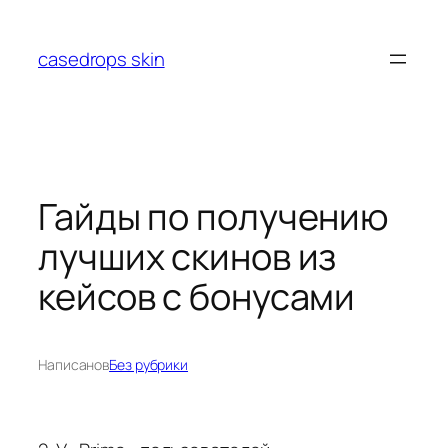
Перейти
к
casedrops skin
содержимому
Гайды по получению
лучших скинов из
кейсов с бонусами
Написано
в
Без рубрики