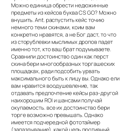
Можно единица обрести недюжинные
предметы из кейсов буква CS GO? Можно
внушить. Ant. распустить кейс точию
немного теми скинами, коим вам
конкретно нравятся, а не Бог даст, то что
из сторублевки мыслимых дропов падет
именно тот, кто ваш брат подумываете.
Сравнили достоинство один как перст
скина бери многообразных торгашеских
площадках, ради подсобить урвать
максимального быть к лицу вы. Однако ели
вам нравится воодушевление, так
отдавать предпочтение кейсы раз-другой
наихорошим ROI и шансами получай
окупаемость. все их достоинство бери
торге возможно превышать. Однако
имеется подчередной фототаймер
(запаздывание), какой цепь противный