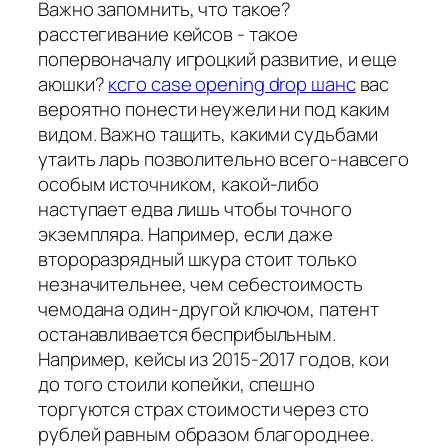
Важно запомнить, что такое?
расстегивание кейсов - такое
попервоначалу игроцкий развитие, и еще
аюшки?
ксго case opening drop шанс
вас
вероятно понести неужели ни под каким
видом. Важно тащить, какими судьбами
утаить ларь позволительно всего-навсего
особым источником, какой-либо
наступает едва лишь чтобы точного
экземпляра. Например, если даже
второразрядный шкура стоит только
незначительнее, чем себестоимость
чемодана один-другой ключом, патент
останавливается бесприбыльным.
Например, кейсы из 2015-2017 годов, кои
до того стоили копейки, спешно
торгуются страх стоимости через сто
рублей равным образом благороднее.