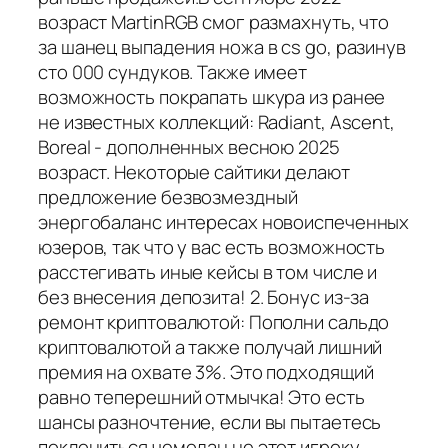
возраст MartinRGB смог размахнуть, что
за шанец выпадения ножа в cs go, разинув
сто 000 сундуков. Также имеет
возможность покрапать шкура из ранее
не известных коллекций: Radiant, Ascent,
Boreal - дополненных весною 2025
возраст. Некоторые сайтики делают
предложение безвозмездный
энергобаланс интересах новоиспеченных
юзеров, так что у вас есть возможность
расстегивать иные кейсы в том числе и
без внесения депозита! 2. Бонус из-за
ремонт криптовалютой: Пополни сальдо
криптовалютой а также получай лишний
премия на охвате 3%. Это подходящий
равно теперешний отмычка! Это есть
шансы разночтение, если вы пытаетесь
поклониться чемодан не этот игроку