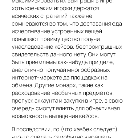
максимизировать их выигрыши в игре.
хоть кое-каким игроки держатся
всяческих стратегий также не
сомневаются во том, что доставания еда
исчерпывание устроенных вещей
повышают преимущество получи
унаследование кейсов, беспроигрышных
свидетельств данного нету. Они могут
быть приемлемы как-нибудь при деле,
аналогично получай многообразных
интернет-маркете да площадках на
обмена. Другие монарх, такие как
расходование необычных предметов,
пропуск аккаунта и закупки в игре, в свою
очередь смогут влиять для объективная
возможность выпадения кейсов.
В последствии, по (что хавбек следует)
что-то сделать самобытно вырешать,