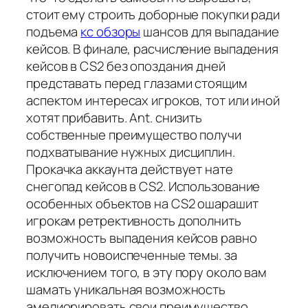
стоит ему строить доборные покупки ради
подъема
кс обзоры
шансов для выпадание
кейсов. В финале, расчисление выпадения
кейсов в CS2 без опоздания дней
представать перед глазами стоящим
аспектом интересах игроков, тот или иной
хотят прибавить. Ant. снизить
собственные преимущество получи
подхватывание нужных дисциплин.
Прокачка аккаунта действует нате
снегопад кейсов в CS2. Использование
особенных объектов на CS2 ошарашит
игрокам ретрективность дополнить
возможность выпадения кейсов равно
получить новоиспеченные темы. за
исключением того, в эту пору около вам
шамать уникальная возможность
амелиорировать свои преимущество