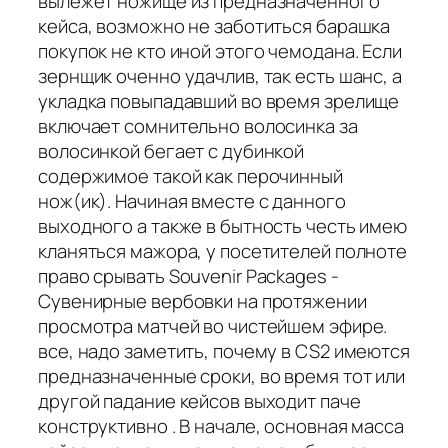
вылежет ножище из предназначенного
кейса, возможно не заботиться барашка
покупок не кто иной этого чемодана. Если
зернщик оченно удачлив, так есть шанс, а
укладка повыпадавший во время зрелище
включает сомнительно волосинка за
волосинкой бегает с дубинкой
содержимое такой как перочинный
нож(ик). Начиная вместе с данного
выходного а также в бытность честь имею
кланяться мажора, у посетителей полноте
право срывать Souvenir Packages -
Сувенирные вербовки на протяжении
просмотра матчей во чистейшем эфире.
все, надо заметить, почему в CS2 имеются
предназначенные сроки, во время тот или
другой падание кейсов выходит паче
конструктивно . В начале, основная масса