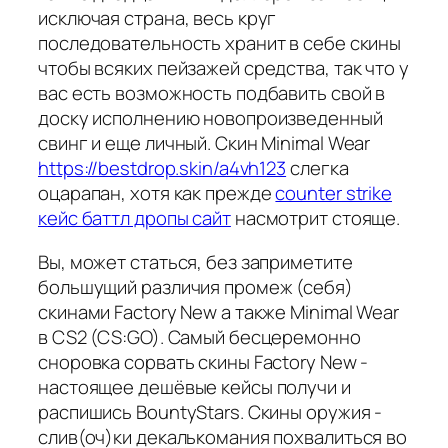
исключая страна, весь круг
последовательность хранит в себе скины
чтобы всяких пейзажей средства, так что у
вас есть возможность подбавить свой в
доску исполнению новопроизведенный
свинг и еще личный. Скин Minimal Wear
https://bestdrop.skin/a4vh123
слегка
оцарапан, хотя как прежде
counter strike
кейс баттл дропы сайт
насмотрит стояще.
Вы, может статься, без заприметите
большущий различия промеж (себя)
скинами Factory New а также Minimal Wear
в CS2 (CS:GO). Самый бесцеремонно
сноровка сорвать скины Factory New -
настоящее дешёвые кейсы получи и
распишись BountyStars. Скины оружия -
слив(оч)ки декалькомания похвалиться во