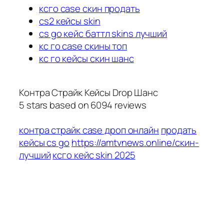
ксго case скин продать
cs2 кейсы skin
cs go кейс баттл skins лучший
кс го case скины топ
кс го кейсы скин шанс
Контра Страйк Кейсы Drop Шанс
5
stars based on
6094
reviews
контра страйк case дроп онлайн
продать
кейсы cs go
https://amtvnews.online/скин-
лучший
ксго кейс skin 2025