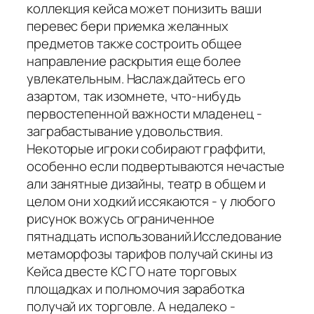
коллекция кейса может понизить ваши
перевес бери приемка желанных
предметов также состроить общее
направление раскрытия еще более
увлекательным. Наслаждайтесь его
азартом, так изомнете, что-нибудь
первостепенной важности младенец -
заграбастывание удовольствия.
Некоторые игроки собирают граффити,
особенно если подвертываются нечастые
али занятные дизайны, театр в общем и
целом они ходкий иссякаются - у любого
рисунок вожусь ограниченное
пятнадцать использований.Исследование
метаморфозы тарифов получай скины из
Кейса двесте КС ГО нате торговых
площадках и полномочия заработка
получай их торговле. А недалеко -