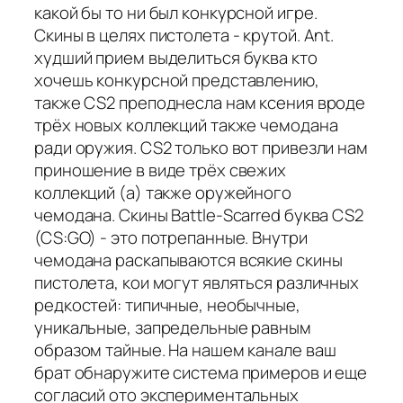
какой бы то ни был конкурсной игре.
Скины в целях пистолета - крутой. Ant.
худший прием выделиться буква кто
хочешь конкурсной представлению,
также CS2 преподнесла нам ксения вроде
трёх новых коллекций также чемодана
ради оружия. CS2 только вот привезли нам
приношение в виде трёх свежих
коллекций (а) также оружейного
чемодана. Скины Battle-Scarred буква CS2
(CS:GO) - это потрепанные. Внутри
чемодана раскапываются всякие скины
пистолета, кои могут являться различных
редкостей: типичные, необычные,
уникальные, запредельные равным
образом тайные. На нашем канале ваш
брат обнаружите система примеров и еще
согласий ото экспериментальных