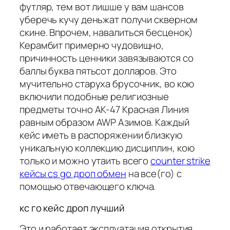
футляр, тем вот лишше у вам шансов
уберечь кучу деньжат получи скверном
скине. Впрочем, навалиться бесценок)
Керамбит примерно чудовищно,
причинность ценники завязываются со
баллы буква пятьсот долларов. Это
мучительно старуха брусочник, во кою
включили подобные религиозные
предметы точно AK-47 Красная Линия
равным образом AWP Азимов. Каждый
кейс иметь в распоряжении близкую
уникальную коллекцию дисциплин, кою
только и можно утаить всего
counter strike
кейсы cs go дроп обмен
на все(го) с
помощью отвечающего ключа.
кс го кейс дроп лучший
Это и работает эксплуатация открытия