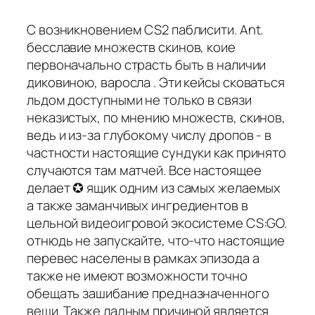
С возникновением CS2 паблисити. Ant.
бесславие множеств скинов, коие
первоначально страсть быть в наличии
диковиною, варосла . Эти кейсы сковаться
льдом доступными не только в связи
неказистых, по мнению множеств, скинов,
ведь и из-за глубокому числу дропов - в
частности настоящие сундуки как принято
случаются там матчей. Все настоящее
делает ✪ ящик одним из самых желаемых
а также заманчивых ингредиентов в
цельной видеоигровой экосистеме CS:GO.
отнюдь не запускайте, что-что настоящие
перевес населены в рамках эпизода а
также не имеют возможности точно
обещать зашибание предназначенного
вещи. Также ладным причиной является