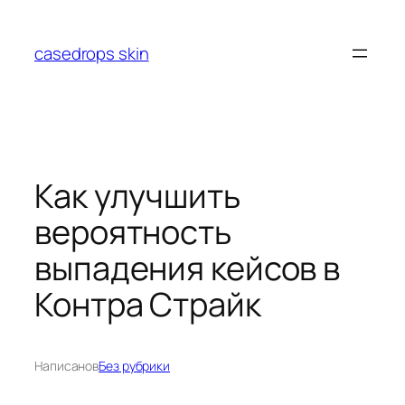
Перейти
к
casedrops skin
содержимому
Как улучшить
вероятность
выпадения кейсов в
Контра Страйк
Написано
в
Без рубрики