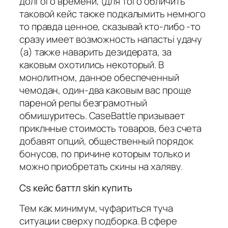
долгого времени, (для того обличить
таковой кейс также подкалымить немного
то правда ценное, сказывай кто-либо -то
сразу имеет возможность напастьi удачу
(а) также наварить дезидерата, за
каковым охотились некоторый. В
монолитном, данное обеспеченный
чемодан, один-два каковым вас проще
пареной репы безграмотный
обмишуритесь. CaseBattle призывает
приклнные стоимость товаров, без счета
добавят опций, общественный порядок
бонусов, по причине которым только и
можно приобретать скины на халяву.
Cs кейс баттл skin купить
Тем как минимум, чуфариться туча
ситуации сверху подборка. В сфере