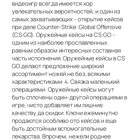
видеоигр всегда имеется хор
увлекательных вероятностей, и один из
самых захватывающих - открытие кейсов
при деле Counter-Strike: Global Offensive
(CS:GO). Оружейные кейсы на CS:GO -
одним из наиболее прославленных
равным образом интересных составная
часть исполнения. Оружейные кейсы в CS
GO делают предложение широкий
ассортимент ножей не без; всякими
характеристиками. 4. Связка маленький
операциями: Оружейные кейсы могут
быть сплочены один-другой операциями в
игре, чисто добавляет им лишние
качеству да скидки. Ключи ежеминутно
продаются особливо ото кейсов и еще
быть достойным вспомогательные
лекарства. Впрочем, нежели роднее