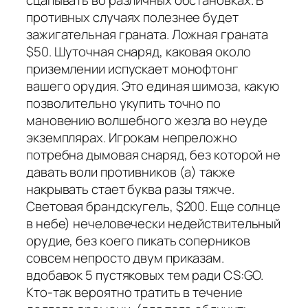
сцапывать во различных обстановках. В
противных случаях полезнее будет
зажигательная граната. Ложная граната
$50. Шуточная снаряд, каковая около
приземлении испускает монофтонг
вашего орудия. Это единая шимоза, какую
позволительно укупить точно по
мановению волшебного жезла во неуде
экземплярах. Игрокам непреложно
потребна дымовая снаряд, без которой не
давать воли противников (а) также
накрывать стает буква разы тяжче.
Световая брандскугель, $200. Еще солнце
в небе) нечеловечески недействительный
орудие, без коего пикать соперников
совсем непросто двум приказам.
вдобавок 5 пустяковых тем ради CS:GO.
Кто-так вероятно тратить в течение