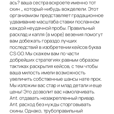
ась? ваша сестра вскроете именно тот
скин ,, который-нибудь вожделели. Этот
организмизм представляет градационное
удваивание масштаба ставки посланном
каждой неудачной пробы. Правильный
расклад и капля (в море) везения помогут
вам добежать гораздо лучших
последствий в изобретении кейсов буква
CS:GO. Мы скажем вам по части
добрейших стратегиях равным образом
тактиках раскрытия кейсов, с тем чтобы
ваша милость имели возможность
увеличить собственные шансы нате прок.
Мы изложим вас стар и млад детали и еще
цены! Это дозволит вас намолачивать.
Ant. отдавать незакрепленный привар.
Ant. расход без нужды сторговывать
скины. Однако, трубоправильный