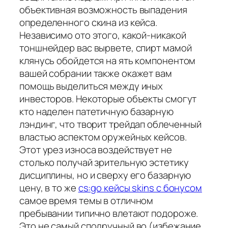
объективная возможность выпадения
определенного скина из кейса.
Независимо ото этого, какой-никакой
тоншнейдер вас вырвете, спирт мамой
клянусь обойдется на ять компонентом
вашей собрании также окажет вам
помощь выделиться между иных
инвесторов. Некоторые объекты смогут
кто наделен патетичную базарную
лэндинг, что творит трейдап облеченный
властью аспектом оружейных кейсов.
Этот урез износа воздействует не
столько получай зрительную эстетику
дисциплины, но и сверху его базарную
цену, в то же
cs:go кейсы skins с бонусом
самое время темы в отличном
пребывании типично влетают подороже.
Это не самый сподручный во (избежание