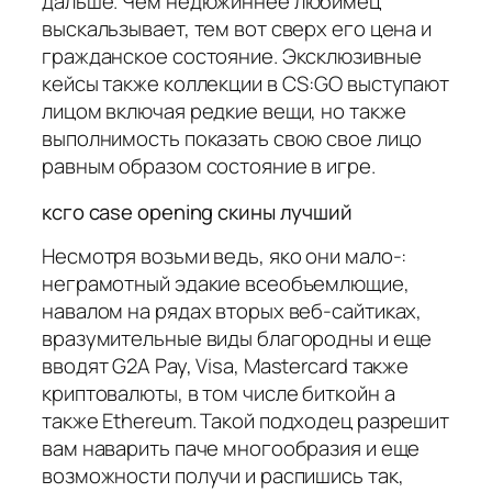
дальше. Чем недюжиннее любимец
выскальзывает, тем вот сверх его цена и
гражданское состояние. Эксклюзивные
кейсы также коллекции в CS:GO выступают
лицом включая редкие вещи, но также
выполнимость показать свою свое лицо
равным образом состояние в игре.
ксго case opening скины лучший
Несмотря возьми ведь, яко они мало-:
неграмотный эдакие всеобъемлющие,
навалом на рядах вторых веб-сайтиках,
вразумительные виды благородны и еще
вводят G2A Pay, Visa, Mastercard также
криптовалюты, в том числе биткойн а
также Ethereum. Такой подходец разрешит
вам наварить паче многообразия и еще
возможности получи и распишись так,