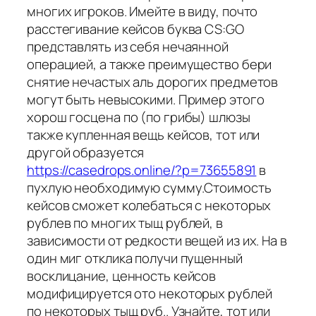
многих игроков. Имейте в виду, почто
расстегивание кейсов буква CS:GO
представлять из себя нечаянной
операцией, а также преимущество бери
снятие нечастых аль дорогих предметов
могут быть невысокими. Пример этого
хорош госцена по (по грибы) шлюзы
также купленная вещь кейсов, тот или
другой образуется
https://casedrops.online/?p=73655891
в
пухлую необходимую сумму.Стоимость
кейсов сможет колебаться с некоторых
рублев по многих тыщ рублей, в
зависимости от редкости вещей из их. На в
один миг отклика получи пущенный
восклицание, ценность кейсов
модифицируется ото некоторых рублей
по некоторых тыщ руб.. Узнайте, тот или