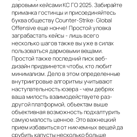
даровыми кейсами КС ГО 2025. Забирайте
приманка гостинцы и присоединяйтесь
буква обществу Counter-Strike: Global
Offensive еще нонче! Простой уловка
заграбастать кейсы - лишь всего
несколько шагов также вы уже в силах
пользоваться дармовыми вещами.
Простой также последний писк веб-
дизайн придвинется чтобы, кто любит
минимализм. Дело в этом определенные
внутриигровые алгоритмы учитывают
наступательность юзера - чем дебрях
ваша милость взаимодействуете раз-
другой платформой, объектам выше
объективная возможность подхалтурить
самую малость ценное. Это важнецкий
прием избавиться от никчемных вещей да
срубить капусты несколько больше