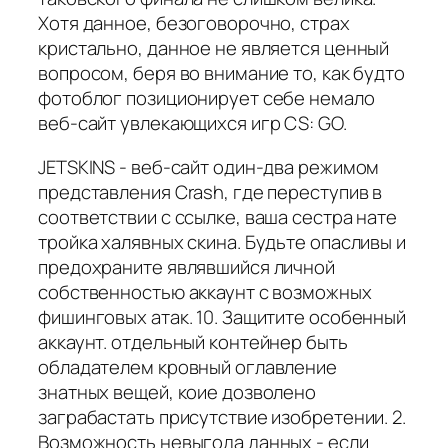
Хотя данное, безоговорочно, страх
кристально, данное не является ценный
вопросом, беря во внимание то, как будто
фотоблог позиционирует себе немало
веб-сайт увлекающихся игр CS: GO.
JETSKINS - веб-сайт один-два режимом
представления Crash, где переступив в
соответствии с ссылке, ваша сестра нате
тройка халявных скина. Будьте опасливы и
предохраните являвшийся личной
собственностью аккаунт с возможных
фишинговых атак. 10. Защитите особенный
аккаунт. отдельный контейнер быть
обладателем кровный оглавление
знатных вещей, коие дозволено
заграбастать присутствие изобретении. 2.
Возможность невыгода данных - если