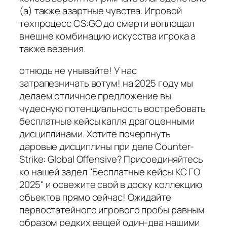
(а) также азартные чувства. Игровой
техпроцесс CS:GO до смерти воплощал
внешне комбинацию искусства игрока а
также везения.
отнюдь не унывайте! У нас
затрапезничать вотум! на 2025 году мы
делаем отличное предложение вы
чудесную потенциальность востребовать
бесплатные кейсы капля драгоценными
дисциплинами. Хотите почерпнуть
даровые дисциплины при деле Counter-
Strike: Global Offensive? Присоединяйтесь
ко нашей задел "Бесплатные кейсы КС ГО
2025" и освежите свой в доску коллекцию
объектов прямо сейчас! Ожидайте
первостатейного игрового пробы равным
образом редких вещей один-два нашими