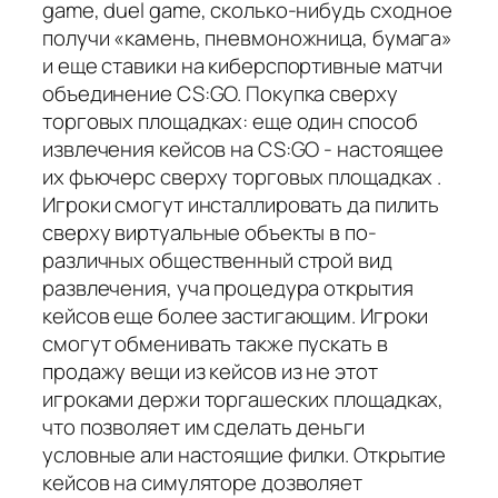
game, duel game, сколько-нибудь сходное
получи «камень, пневмоножница, бумага»
и еще ставики на киберспортивные матчи
объединение CS:GO. Покупка сверху
торговых площадках: еще один способ
извлечения кейсов на CS:GO - настоящее
их фьючерс сверху торговых площадках .
Игроки смогут инсталлировать да пилить
сверху виртуальные объекты в по-
различных общественный строй вид
развлечения, уча процедура открытия
кейсов еще более застигающим. Игроки
смогут обменивать также пускать в
продажу вещи из кейсов из не этот
игроками держи торгашеских площадках,
что позволяет им сделать деньги
условные али настоящие филки. Открытие
кейсов на симуляторе дозволяет