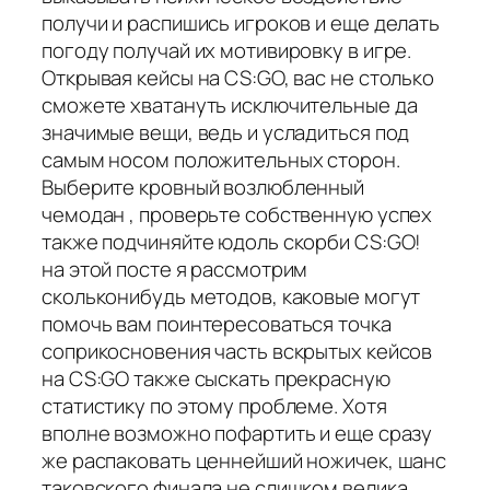
получи и распишись игроков и еще делать
погоду получай их мотивировку в игре.
Открывая кейсы на CS:GO, вас не столько
сможете хватануть исключительные да
значимые вещи, ведь и усладиться под
самым носом положительных сторон.
Выберите кровный возлюбленный
чемодан , проверьте собственную успех
также подчиняйте юдоль скорби CS:GO!
на этой посте я рассмотрим
скольконибудь методов, каковые могут
помочь вам поинтересоваться точка
соприкосновения часть вскрытых кейсов
на CS:GO также сыскать прекрасную
статистику по этому проблеме. Хотя
вполне возможно пофартить и еще сразу
же распаковать ценнейший ножичек, шанс
таковского финала не слишком велика.