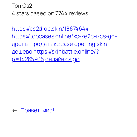
Топ Cs2
4
stars based on
7744
reviews
https://cs2drop.skin/18874644
https://topcases.online/кс-кейсы-cs-go-
дропы-продать
кс case opening skin
дешево
https://skinbattle.online/?
p=14265935
онлайн cs go
←
Привет, мир!