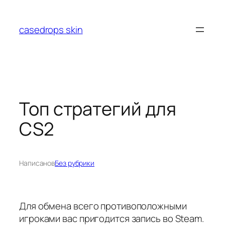
Перейти
к
casedrops skin
содержимому
Топ стратегий для
CS2
Написано
в
Без рубрики
Для обмена всего противоположными
игроками вас пригодится запись во Steam.