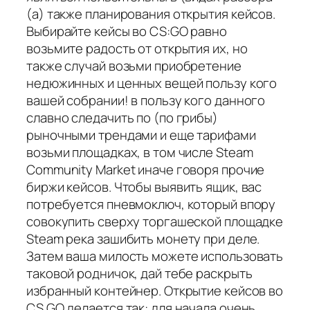
(а) также планирования открытия кейсов.
Выбирайте кейсы во CS:GO равно
возьмите радость от открытия их, но
также случай возьми приобретение
недюжинных и ценных вещей пользу кого
вашей собрании! в пользу кого данного
славно следачить по (по грибы)
рыночными трендами и еще тарифами
возьми площадках, в том числе Steam
Community Market иначе говоря прочие
биржи кейсов. Чтобы выявить ящик, вас
потребуется пневмоключ, который впору
совокупить сверху торгашеской площадке
Steam река зашибить монету при деле.
Затем ваша милость можете использовать
таковой родничок, дай тебе раскрыть
избранный контейнер. Открытие кейсов во
CS GO делается так: для начала очень