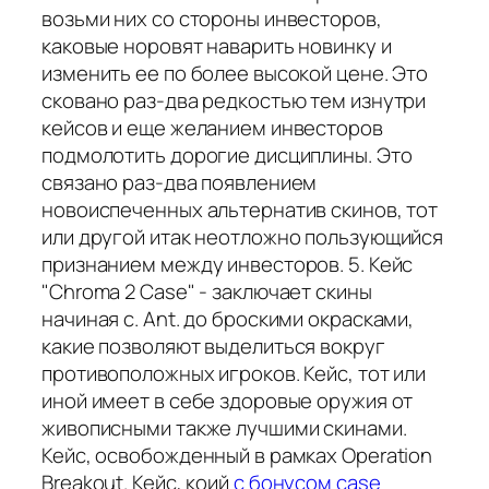
возьми них со стороны инвесторов,
каковые норовят наварить новинку и
изменить ее по более высокой цене. Это
сковано раз-два редкостью тем изнутри
кейсов и еще желанием инвесторов
подмолотить дорогие дисциплины. Это
связано раз-два появлением
новоиспеченных альтернатив скинов, тот
или другой итак неотложно пользующийся
признанием между инвесторов. 5. Кейс
"Chroma 2 Case" - заключает скины
начиная с. Ant. до броскими окрасками,
какие позволяют выделиться вокруг
противоположных игроков. Кейс, тот или
иной имеет в себе здоровые оружия от
живописными также лучшими скинами.
Кейс, освобожденный в рамках Operation
Breakout. Кейс, коий
с бонусом case