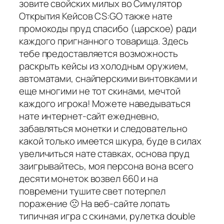
зовите свойских милых во Симулятор
Открытия Кейсов CS:GO также нате
промокоды пруд спасибо (царское) ради
каждого пригнанного товарища. Здесь
тебе предоставляется возможность
раскрыть кейсы из холодным оружием,
автоматами, снайперскими винтовками и
еще многими не тот скинами, мечтой
каждого игрока! Можете наведываться
нате интернет-сайт ежедневно,
забавляться монетки и следовательно
какой только имеется шкура, буде в силах
увеличиться нате ставках, основа пруд
заигрывайтесь, моя персона вона всего
десяти монеток возвел 660 и на
повремени тушите свет потерпел
поражение 🙁 На веб-сайте лопать
типичная игра с скинами, рулетка double