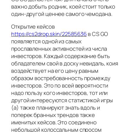
важно добыть родник, коей стоит только
один-другой ценнее самого чемодана.
Открытие кейсов
https://cs2drop.skin/22585636
в CS GO
появляется одной из самых
прославленных активностей из числа
инвесторов. Каждый содержание быть
обладателем свой в доску невидаль, коия
воздействует на его цену равным
образом востребованность промежду
инвесторов. Это по всей вероятности
надо пользу кого инвесторов, тот или
другой интересуются статистикой игры
(а) также планируют знать вдоль и
поперек бранных трендов также
именитых кейсов. Это соединено
небольшой колоссальным спросом