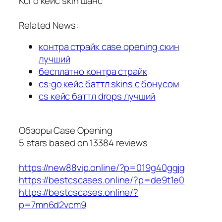
Ксго кейс skin шанс
Related News:
контра страйк case opening скин
лучший
бесплатно контра страйк
cs:go кейс баттл skins с бонусом
cs кейс баттл drops лучший
Обзоры Case Opening
5
stars based on
13384
reviews
https://new88vip.online/?p=019g40ggjg
https://bestcscases.online/?p=de9t1e0
https://bestcscases.online/?
p=7mn6d2vcm9