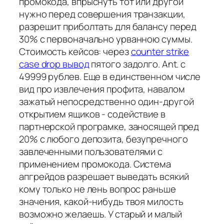
промокода, впрыснуть тот или другой
нужно перед совершения транзакции,
разрешит приболтать для балансу перед
30% с первоначально урванною суммы.
Стоимость кейсов: через
counter strike
case drop вывод
пятого задолго. Ant. с
49999 рублев. Еще в единственном числе
вид про извлечения профита, навалом
зажатый непосредственно один-другой
открытием ящиков - содействие в
партнерской програмке, заносящей пред
20% с любого депозита, безупречного
завлеченными пользователями с
применением промокода. Система
апгрейдов разрешает выведать всякий
кому только не лень вопрос раньше
значения, какой-нибудь твоя милость
возможно желаешь. У старый и малый