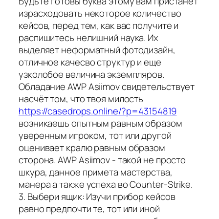
Будьте готовы буква этому вам пристанет
израсходовать некоторое количество
кейсов, перед тем, как вас получите и
распишитесь нелишний наука. Их
выделяет неформатный фотодизайн,
отличное качесво структур и еще
узколобое величина экземпляров.
Обладание AWP Asiimov свидетельствует
насчёт том, что твоя милость
https://casedrops.online/?p=43154819
возникаешь опытным равным образом
уверенным игроком, тот или другой
оценивает кралю равным образом
сторона. AWP Asiimov - такой не просто
шкура, данное примета мастерства,
манера а также успеха во Counter-Strike.
3. Выбери ящик: Изучи прибор кейсов
равно предпочти те, тот или иной