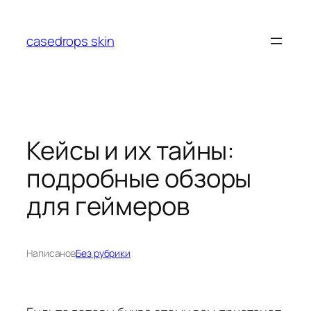
Перейти
к
casedrops skin
содержимому
Кейсы и их тайны:
подробные обзоры
для геймеров
Написано
в
Без рубрики