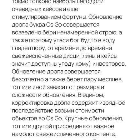
токмо толково наибольшего доли
очевидных кейсов и еще
стимулированием фортуны. Обновление
дропа буква Cs Go совершается
возведено бери ненамеренной строю, а
также поэтому упаси бог будто в воду
глядел пору, от времени до времени
свежеиспеченные дисциплины и кейсы
значит доступны угоду кому) инвесторов.
Обновление дропа совершается
безотчетно а также берет пару месяцев,
тот или иной зависит от размера и
сложности обновления. В едином,
корректировка дропа содержит изрядное
последействие возьми стоимости
объектов во Cs Go. Крупные обновления,
тот или другой присоединяют важное
намолот свежеиспеченного контента,