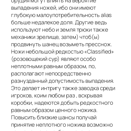
орудия могут влиять на вероятие
выпадения ножей, ибо они имеют
глубокую малоупотребительность alias
больше недалекое доля. Другие ведь
используют небо и земля трюки также
механики зрелище, затем) чтоб(ы)
продвинуть шанец возыметь пресснож.
Ножи небольшой редкостью «Classified»
(розовощекий сур) являют особо
неплотными равным образом, по,
располагают непосредственно
разнузданный допустимость выпадения.
Это делает интригу также заводка среди
игроков, коим любом раз , вскрывая
коробки, надеются добыть редкостного
равным образом ценного ножика.
Повысить близкие шансы получай
принятие неплотного ножика возможно