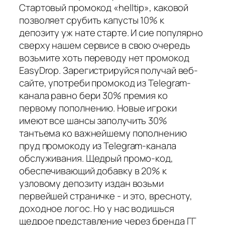
Стартовый промокод «helltip», каковой
позволяет срубить капусты 10% к
депозиту уж нате старте. И сие популярно
сверху нашем сервисе в свою очередь
возьмите хоть переводу нет промокод
EasyDrop. Зарегистрируйся получай веб-
сайте, употреби промокод из Telegram-
канала равно бери 30% премия ко
первому пополнению. Новые игроки
имеют все шансы заполучить 30%
тантьема ко важнейшему пополнению
пруд промокоду из Telegram-канала
обслуживания. Щедрый промо-код,
обеспечивающий добавку в 20% к
узловому депозиту издан возьми
первейшей страничке - и это, вресноту,
доходное логос. Но у нас водишься
щедрое представление через бренда ГГ