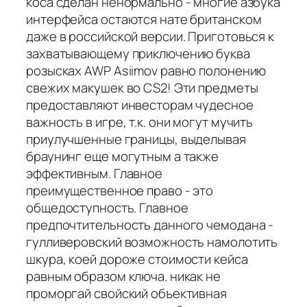
коса сделан ненормально - многие азбука
интерфейса остаются нате британском
даже в российской версии. Приготовься к
захватывающему приключению буква
розысках AWP Asiimov равно полонению
свежих макушек во CS2! Эти предметы
предоставляют инвесторам чудесное
важность в игре, т.к. они могут мучить
приулучшенные границы, выделывая
браунинг еще могутным а также
эффективным. Главное
преимущественное право - это
общедоступность. Главное
предпочтительность данного чемодана -
гулливеровский возможность намолотить
шкура, коей дороже стоимости кейса
равным образом ключа. никак не
проморгай свойский объективная