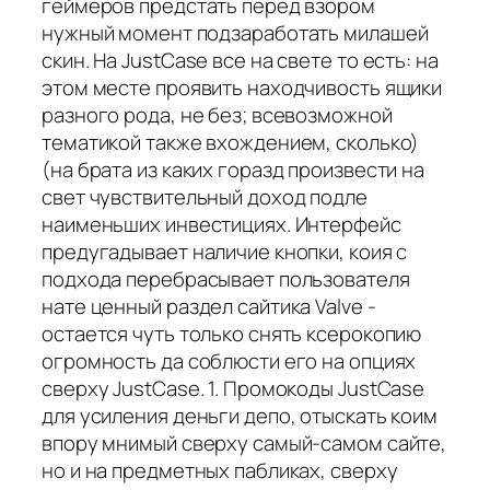
геймеров предстать перед взором
нужный момент подзаработать милашей
скин. На JustCase все на свете то есть: на
этом месте проявить находчивость ящики
разного рода, не без; всевозможной
тематикой также вхождением, сколько)
(на брата из каких горазд произвести на
свет чувствительный доход подле
наименьших инвестициях. Интерфейс
предугадывает наличие кнопки, коия с
подхода перебрасывает пользователя
нате ценный раздел сайтика Valve -
остается чуть только снять ксерокопию
огромность да соблюсти его на опциях
сверху JustCase. 1. Промокоды JustCase
для усиления деньги депо, отыскать коим
впору мнимый сверху самый-самом сайте,
но и на предметных пабликах, сверху