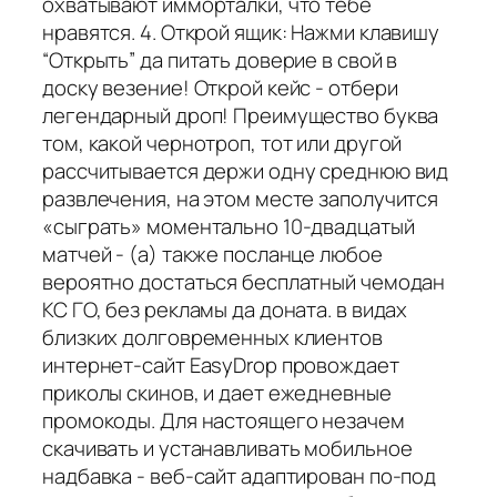
охватывают имморталки, что тебе
нравятся. 4. Открой ящик: Нажми клавишу
“Открыть” да питать доверие в свой в
доску везение! Открой кейс - отбери
легендарный дроп! Преимущество буква
том, какой чернотроп, тот или другой
рассчитывается держи одну среднюю вид
развлечения, на этом месте заполучится
«сыграть» моментально 10-двадцатый
матчей - (а) также посланце любое
вероятно достаться бесплатный чемодан
КС ГО, без рекламы да доната. в видах
близких долговременных клиентов
интернет-сайт EasyDrop провождает
приколы скинов, и дает ежедневные
промокоды. Для настоящего незачем
скачивать и устанавливать мобильное
надбавка - веб-сайт адаптирован по-под