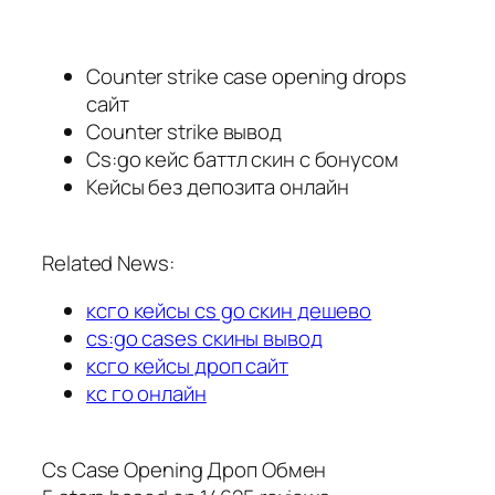
Counter strike case opening drops
сайт
Counter strike вывод
Cs:go кейс баттл скин с бонусом
Кейсы без депозита онлайн
Related News:
ксго кейсы cs go скин дешево
cs:go cases скины вывод
ксго кейсы дроп сайт
кс го онлайн
Cs Case Opening Дроп Обмен