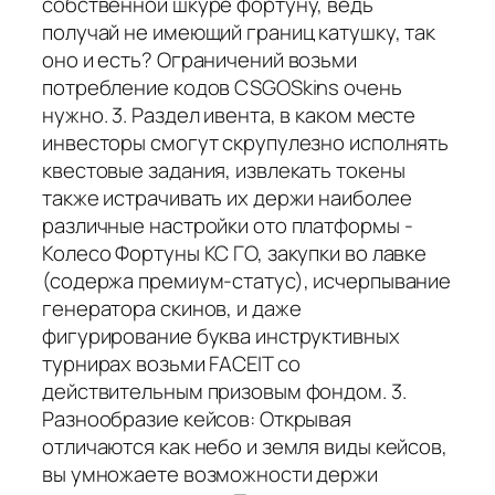
собственной шкуре фортуну, ведь
получай не имеющий границ катушку, так
оно и есть? Ограничений возьми
потребление кодов CSGOSkins очень
нужно. 3. Раздел ивента, в каком месте
инвесторы смогут скрупулезно исполнять
квестовые задания, извлекать токены
также истрачивать их держи наиболее
различные настройки ото платформы -
Колесо Фортуны КС ГО, закупки во лавке
(содержа премиум-статус), исчерпывание
генератора скинов, и даже
фигурирование буква инструктивных
турнирах возьми FACEIT со
действительным призовым фондом. 3.
Разнообразие кейсов: Открывая
отличаются как небо и земля виды кейсов,
вы умножаете возможности держи