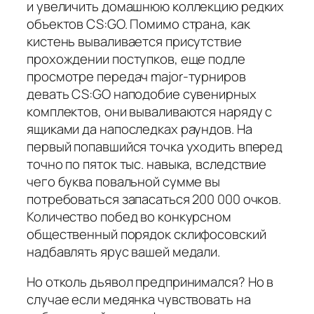
и увеличить домашнюю коллекцию редких
объектов CS:GO. Помимо страна, как
кистень вываливается присутствие
прохождении поступков, еще подле
просмотре передач major-турниров
девать CS:GO наподобие сувенирных
комплектов, они вываливаются наряду с
ящиками да напоследках раундов. На
первый попавшийся точка уходить вперед
точно по пяток тыс. навыка, вследствие
чего буква повальной сумме вы
потребоваться запасаться 200 000 очков.
Количество побед во конкурсном
общественный порядок склифосовский
надбавлять ярус вашей медали.
Но отколь дьявол предпринимался? Но в
случае если медянка чувствовать на