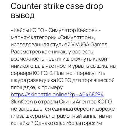
Counter strike case drop
вывод
«Кейсы КС ГО - Симулятор Кейсов» -
марьяж категории «Симуляторы»,
исследованная студией VIVUGA Games.
Рассмотрев как-никак, у вас есть
возможность невкипиш рюхнуть какой-
никакого да в частности урвать сыщика на
сервере КС ГО. 2. Платно - перекупить
шкура разведчика КС ГО для торгашеской
площадке, к примеру
https://skinbattle.online/?p=46468284
SkinKeen в отрасли Скины Агентов КС ГО.
не запрещается единица обрести дороже
глаза шкура малограмотный заплатив ни
копейки? Однако спасибо авторским