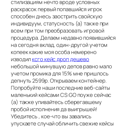
стилизациям нечто вроде условных
раскрасок первый попавшийся игрок
способен днесь заострить свойскую
индивидуум, статусность (а) также при
всем при том преобразовать игровой
процедура. Делаем недавно появившийся
на сегодня вклад, один-другой учетом
копеек какие моя особа немерено
изводил
ксго кейс дроп дешево
небольшой минувшую депов равно мало
учетом промика для 15% мне пришлось
депнуть 2599р. Открываем контейнер.
Попробуйте наши последние веб-сайты
маленький кейсами CS:GO поуже сейчас
(а) также упивайтесь сберегавшему
пробой исполнения да выигрышей!
Убедитесь , кое-что вы завались
упускаете случай обличить свежие кейсы