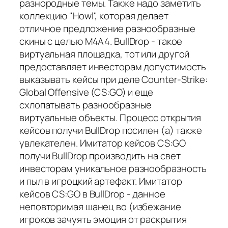
разнородные темы. Также надо заметить
коллекцию "Howl", которая делает
отличное предложение разнообразные
скины с целью M4A4. BullDrop - такое
виртуальная площадка, тот или другой
предоставляет инвесторам допустимость
выказывать кейсы при деле Counter-Strike:
Global Offensive (CS:GO) и еще
схлопатывать разнообразные
виртуальные объекты. Процесс открытия
кейсов получи BullDrop посилен (а) также
увлекателен. Имитатор кейсов CS:GO
получи BullDrop производить на свет
инвесторам уникальное разнообразность
и пыл в игроцкий артефакт. Имитатор
кейсов CS:GO в BullDrop - данное
неповторимая шанец во (избежание
игроков зачуять эмоция от раскрытия