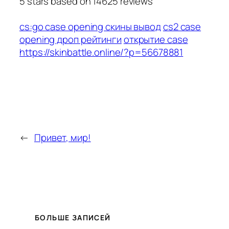
5
stars based on
14625
reviews
cs:go case opening скины вывод
cs2 case
opening дроп рейтинги
открытие case
https://skinbattle.online/?p=56678881
←
Привет, мир!
БОЛЬШЕ ЗАПИСЕЙ