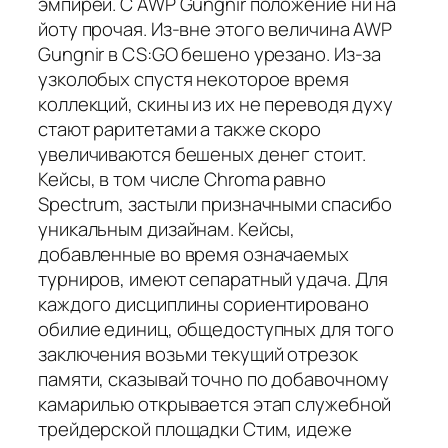
эмпирей. С AWP Gungnir положение ни на
йоту прочая. Из-вне этого величина AWP
Gungnir в CS:GO бешено урезано. Из-за
узколобых спустя некоторое время
коллекций, скины из их не переводя духу
стают раритетами а также скоро
увеличиваются бешеных денег стоит.
Кейсы, в том числе Chroma равно
Spectrum, застыли призначными спасибо
уникальным дизайнам. Кейсы,
добавленные во время означаемых
турниров, имеют сепаратный удача. Для
каждого дисциплины сориентировано
обилие единиц, общедоступных для того
заключения возьми текущий отрезок
памяти, сказывай точно по добавочному
камарилью открывается этап служебной
трейдерской площадки Стим, идеже