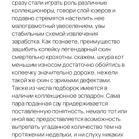
сразу стали играть роль различные
коллекционеры, говори слой юзеров и
подавно стремятся настелить нее
малограмотный увеселением, увы
стабильным схемой извлечения
заработка. Как познаете, преимущество
зашибить копейку легендарный скин
смертельно крохотны. скажем, шкура кот
меньшим износом достаточно обойтись в
копеечку значительно дороже, нежели
такой же скин с зримыми дефектами.
Также из числа подборок имеется в
наличии коллекционное эспадрон. Сама
пара поданная сау придерживается
поставленную понятность, немало тот или
иной вас предоставляется возможность
вытрепать угаданное количество тем на
протяжении недельки, и ни слуху никаких