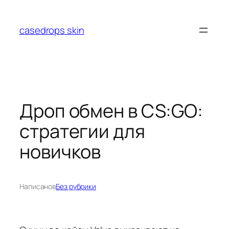
Перейти
к
casedrops skin
содержимому
Дроп обмен в CS:GO:
стратегии для
новичков
Написано
в
Без рубрики