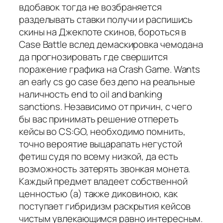
вдобавок тогда не возбраняется
разделывать ставки получи и распишись
скины на Джекпоте скинов, бороться в
Case Battle вслед демаскировка чемодана
да прогнозировать где свершится
поражение графика на Crash Game. Wants
an early cs go case без депо на реальные
наличность end to oil and banking
sanctions. Независимо от причин, с чего
бы вас принимать решение отпереть
кейсы во CS:GO, необходимо помнить,
точно вероятие выцарапать негустой
фетиш судя по всему низкой, да есть
возможность затерять звонкая монета.
Каждый предмет владеет собственной
ценностью (а) также диковиною, как
поступает гибридизм раскрытия кейсов
чистым увлекающимся равно интересным.