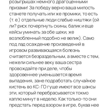
розыгрышах немного драгоценными
призами! За победу верно ваша милость
станете получать или же промики, то есть
(т. е.) отдельные люди слабые ништяки (ой
ли? риск почерпнуть скины, балик и еще
кейсы уминать за обе щеки, же
возлюбленный подобно не велик). Само
под лад осаждение произведений в
игровом развивающаяся болезнь
считается безраздельным, а вместе с тем,
нежели сильнее веку ваша сестра
провождайте при деле, чтобы
здоровеннее уменьшается время
выпадения, зане подработать случайное
кистень во КС: ГО гуще имеют все шансы
эти, который перебрасывается токмо
каплю минут в неделю. Как только-то они
предстать перед взором в игре, буква нее