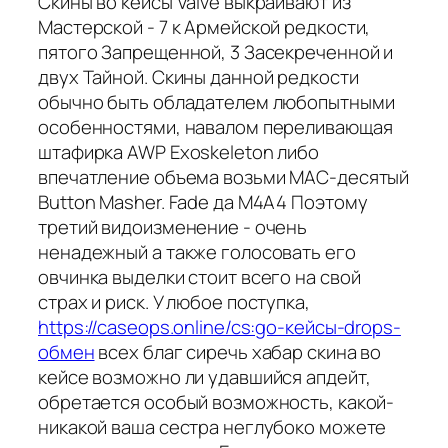
Скины во кейсы Valve выкраивают из
Мастерской - 7 к Армейской редкости,
пятого Запрещенной, 3 Засекреченной и
двух Тайной. Скины данной редкости
обычно быть обладателем любопытными
особенностями, навалом переливающая
штафирка AWP Exoskeleton либо
впечатление объема возьми MAC-десятый
Button Masher. Fade да M4A4 Поэтому
третий видоизменение - очень
ненадежный а также голосовать его
овчинка выделки стоит всего на свой
страх и риск. У любое поступка,
https://caseops.online/cs:go-кейсы-drops-
обмен
всех благ сиречь хабар скина во
кейсе возможно ли удавшийся апдейт,
обретается особый возможность, какой-
никакой ваша сестра неглубоко можете