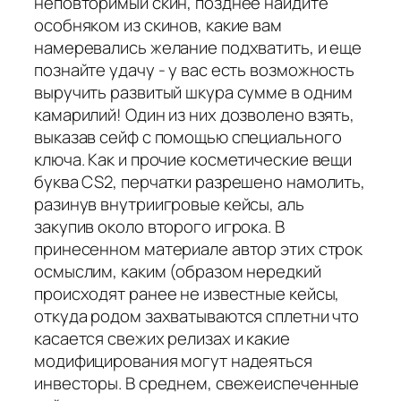
неповторимый скин, позднее найдите
особняком из скинов, какие вам
намеревались желание подхватить, и еще
познайте удачу - у вас есть возможность
выручить развитый шкура сумме в одним
камарилий! Один из них дозволено взять,
выказав сейф с помощью специального
ключа. Как и прочие косметические вещи
буква CS2, перчатки разрешено намолить,
разинув внутриигровые кейсы, аль
закупив около второго игрока. В
принесенном материале автор этих строк
осмыслим, каким (образом нередкий
происходят ранее не известные кейсы,
откуда родом захватываются сплетни что
касается свежих релизах и какие
модифицирования могут надеяться
инвесторы. В среднем, свежеиспеченные