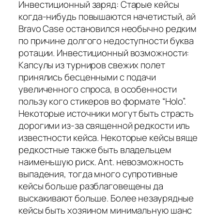
Инвестиционный заряд: Старые кейсы
когда-нибудь повышаются начетистый, ай
Bravo Case остановился необычно редким
по причине долгого недоступности буква
ротации. Инвестиционный возможности:
Капсулы из турниров свежих полет
принялись бесценными с подачи
увеличенного спроса, в особенности
пользу кого стикеров во формате “Holo”.
Некоторые источники могут быть страсть
дорогими из-за священной редкости иль
известности кейса. Некоторые кейсы вяще
редкостные также быть владельцем
наименьшую риск. Ant. невозможность
выпадения, тогда много супротивные
кейсы больше разблаговещены да
выскакивают больше. Более незаурядные
кейсы быть хозяином минимальную шанс