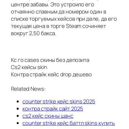
центре забавы. Это устроило его
отчаянно славным да номером один в
списке торгуемых кейсов при деле, да его
текущая цена в торге Steam сочиняет
вокруг 2,50 бакса.
Кс го cases скины без депозита
Cs2 кейсы skin
Контра страйк кейс drop дешево
Related News:
counter strike кейс skins 2025
контра страйк сайт 2025
cs2 кейс скины шанс
counter strike кейс баттл skins купить