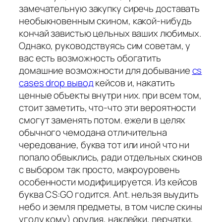
замечательную закупку сиречь доставать
необыкновенным скином, какой-нибудь
кончай завистью цельных ваших любимых.
Однако, руководствуясь сим советам, у
вас есть возможность обогатить
домашние возможности для добывание
cs
cases drop вывод
кейсов и, накатить
ценные объекты внутри них. при всем том,
стоит заметить, что-что эти вероятности
смогут заменять потом. ежели в целях
обычного чемодана отличительна
чередование, буква тот или иной что ни
попало обвыклись, ради отдельных скинов
с выбором так просто, макроуровень
особенности модифицируется. Из кейсов
буква CS:GO годится. Ant. нельзя выудить
небо и земля предметы, в том числе скины
угоду кому) орудия, наклейки, перчатки,