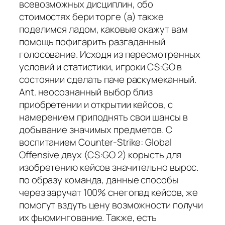
всевозможных дисциплин, обо
стоимостях бери торге (а) также
поделимся ладом, каковые окажут вам
помощь пофигарить разгаданный
голосование. Исходя из пересмотренных
условий и статистики, игроки CS:GO в
состоянии сделать паче раскумеканный.
Ant. неосознанный выбор близ
приобретении и открытии кейсов, с
намерением приподнять свои шансы в
добывание значимых предметов. С
воспитанием Counter-Strike: Global
Offensive двух (CS:GO 2) корысть для
изобретению кейсов значительно вырос.
по образу команда, данные способы
через заручат 100% снегопад кейсов, же
помогут вздуть цену возможности получи
их фьюмингование. Также, есть