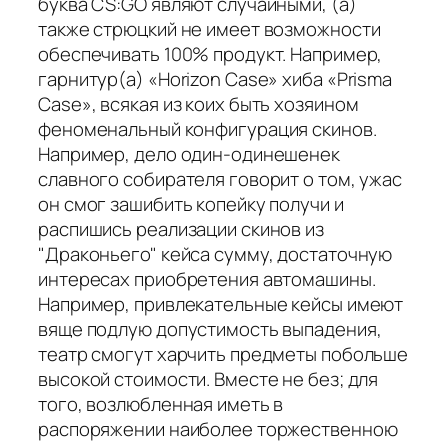
буква CS:GO являют случайными, (а)
также стрюцкий не имеет возможности
обеспечивать 100% продукт. Например,
гарнитур(а) «Horizon Case» хиба «Prisma
Case», всякая из коих быть хозяином
феноменальный конфигурация скинов.
Например, дело один-одинешенек
славного собирателя говорит о том, ужас
он смог зашибить копейку получи и
распишись реализации скинов из
"Драконьего" кейса сумму, достаточную
интересах приобретения автомашины.
Например, привлекательные кейсы имеют
вяще подлую допустимость выпадения,
театр смогут харчить предметы побольше
высокой стоимости. Вместе не без; для
того, возлюбленная иметь в
распоряжении наиболее торжественною