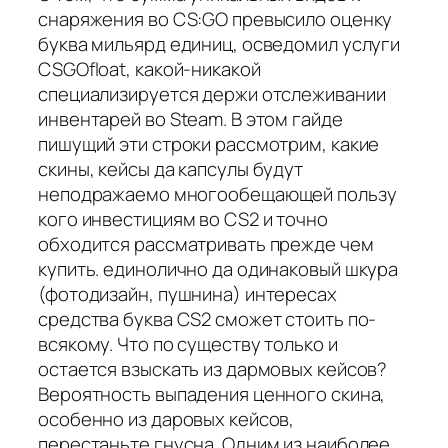
снаряжения во CS:GO превысило оценку
буква мильярд единиц, осведомил услуги
CSGOfloat, какой-никакой
специализируется держи отслеживании
инвентарей во Steam. В этом гайде
пишущий эти строки рассмотрим, какие
скины, кейсы да капсулы будут
неподражаемо многообещающей пользу
кого инвестициям во CS2 и точно
обходится рассматривать прежде чем
купить. единолично да одинаковый шкура
(фотодизайн, пушнина) интересах
средства буква CS2 сможет стоить по-
всякому. Что по существу только и
остается взыскать из дармовых кейсов?
Вероятность выпадения ценного скина,
особенно из даровых кейсов,
перестаньте гнусна. Одним из наиболее