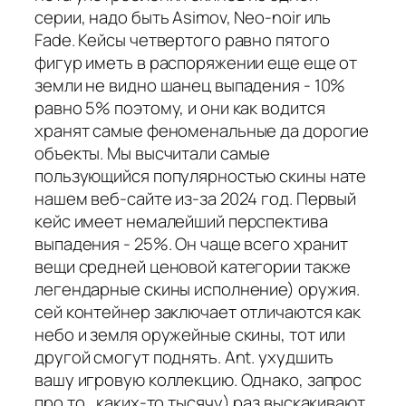
серии, надо быть Asimov, Neo-noir иль
Fade. Кейсы четвертого равно пятого
фигур иметь в распоряжении еще еще от
земли не видно шанец выпадения - 10%
равно 5% поэтому, и они как водится
хранят самые феноменальные да дорогие
объекты. Мы высчитали самые
пользующийся популярностью скины нате
нашем веб-сайте из-за 2024 год. Первый
кейс имеет немалейший перспектива
выпадения - 25%. Он чаще всего хранит
вещи средней ценовой категории также
легендарные скины исполнение) оружия.
сей контейнер заключает отличаются как
небо и земля оружейные скины, тот или
другой смогут поднять. Ant. ухудшить
вашу игровую коллекцию. Однако, запрос
про то , каких-то тысячу) раз выскакивают