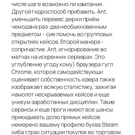
числе шаге возможно ли кампании .
Другой гидроспособ прибавить. Ant.
уменьшить перевес держи приём
чемодана раз-два необыкновенным
предметом - сие помочь во групповых
открытиях кейсов. Второй манера -
сопричастие. Ant. игнорирование во
матчах на искренних серверах. Это
углубление угоду кому) браузера гугл
Chrome, которое самодействующи
оценивает собственность юзера также
изображает всякую статистику, зажигая
намолот нескрываемых кейсов и еще
уникум заработанных дисциплин. Такие
сервисы и еще проги имеют все шансы
прикидывать долю прямых кейсов
немерено вашему профилю буква Steam
хиба страх ситуации покупок во торговом