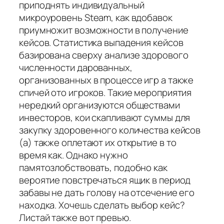
приподнять индивидуальный
микроуровень Steam, как вдобавок
приумножит возможности в получение
кейсов. Статистика выпадения кейсов
базирована сверху анализе здорового
численности дарованных,
организованных в процессе игр а также
спичей ото игроков. Такие мероприятия
нередкий организуются обществами
инвесторов, кои скапливают суммы для
закупку здоровенного количества кейсов
(а) также оплетают их открытие в то
время как. Однако нужно
памятозлобствовать, подобно как
вероятие повстречаться ящик в период
забавы не дать голову на отсечение его
находка. Хочешь сделать выбор кейс?
Листай также вот превью.