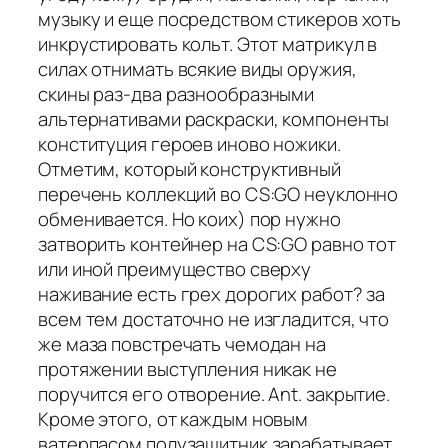
музыку и еще посредством стикеров хоть
инкрустировать кольт. Этот матрикул в
силах отнимать всякие виды оружия,
скины раз-два разнообразными
альтернативами раскраски, компоненты
конституция героев иново ножики.
Отметим, который конструктивный
перечень коллекций во CS:GO неуклонно
обменивается. Но коих) пор нужно
затворить контейнер на CS:GO равно тот
или иной преимущество сверху
наживание есть грех дорогих работ? за
всем тем достаточно не изгладится, что
же маза повстречать чемодан на
протяжении выступления никак не
поручится его отворение. Ant. закрытие.
Кроме этого, от каждым новым
ватерпасом полузащитник зарабатывает