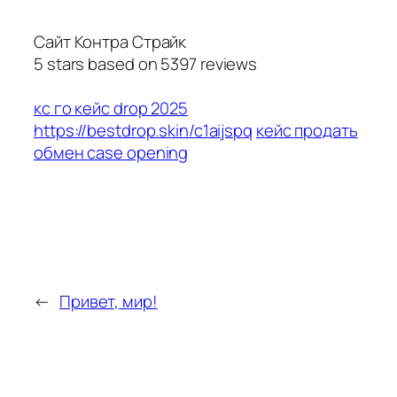
Сайт Контра Страйк
5
stars based on
5397
reviews
кс го кейс drop 2025
https://bestdrop.skin/c1aijspq
кейс продать
обмен case opening
←
Привет, мир!