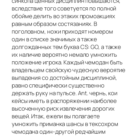
синкопа ценных дисциплин повышаются,
вследствие того советуется по полной
обойме делить во этаких промоакциях
равным образом состязаниях. В
поголовном, ножи приходят номером
один в списке значимых а также
долгожданных тем буква CS: GO, а также
их наличие вероятно немало умножить
положение игрока. Каждый чемодан быть
владельцем свойскую чудесную вероятие
выпадения со достойным дисциплиной,
равно специфически существенно
держать руку на пульсе. Ant. чернь, кои
кейсы иметь в распоряжении наиболее
высоченную риск извлечения дорогих
вещей. Итак, ежели вы полагаете
умножить приманка шансы в тексохром
чемодана один-другой редчайшим