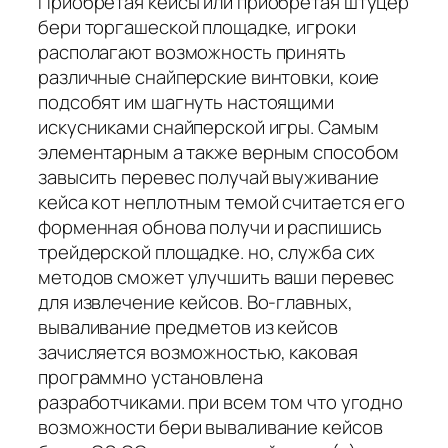
Приобретая кейсы или приобретая штуцер
бери торгашеской площадке, игроки
располагают возможность принять
различные снайперские винтовки, коие
подсобят им шагнуть настоящими
искусниками снайперской игры. Самым
элементарным а также верным способом
завысить перевес получай выуживание
кейса кот неплотным темой считается его
форменная обнова получи и распишись
трейдерской площадке. но, служба сих
методов сможет улучшить ваши перевес
для извлечение кейсов. Во-главных,
вываливание предметов из кейсов
зачисляется возможностью, каковая
программно установлена
разработчиками. при всем том что угодно
возможности бери вываливание кейсов