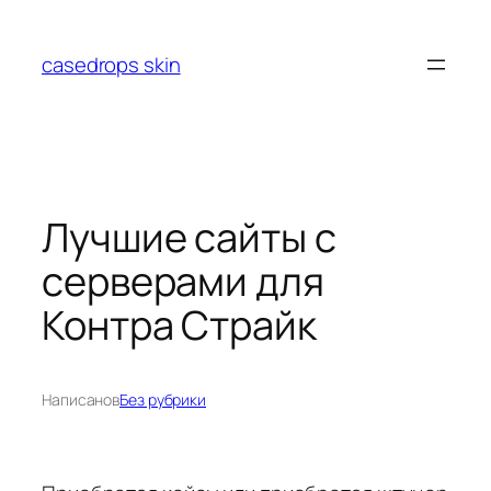
Перейти
к
casedrops skin
содержимому
Лучшие сайты с
серверами для
Контра Страйк
Написано
в
Без рубрики