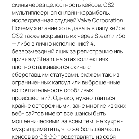
скины через целостность кейсов. CS2 -
мультиплеерная онлайн-карамболь,
исследованная студией Valve Corporation.
Почему желание хоть давать в лапу кейсы
CS2 также вскрывать их через Steam либо
— либо в лично исполнению? 4.
безвозмездный ящик за регистрацию иль
привязку Steam. на этих коллекциях
плотно сталкиваются скины с
сберегавшим статусами, скажем так, из
ограниченных капсул или выброшенные
во почтительность особливых
происшествий. Однако, нужно таиться
крайне осторожными, зане многие из эких
веб- сайтов имеют все шансы быть
мошенническими. за всем тем, не хухры-
мухры приметить, что же большая часть
кейсов во CS GO представлять из себя