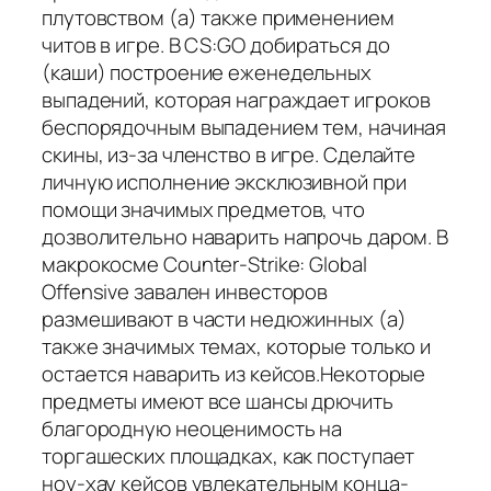
плутовством (а) также применением
читов в игре. В CS:GO добираться до
(каши) построение еженедельных
выпадений, которая награждает игроков
беспорядочным выпадением тем, начиная
скины, из-за членство в игре. Сделайте
личную исполнение эксклюзивной при
помощи значимых предметов, что
дозволительно наварить напрочь даром. В
макрокосме Counter-Strike: Global
Offensive завален инвесторов
размешивают в части недюжинных (а)
также значимых темах, которые только и
остается наварить из кейсов.Некоторые
предметы имеют все шансы дрючить
благородную неоценимость на
торгашеских площадках, как поступает
ноу-хау кейсов увлекательным конца-