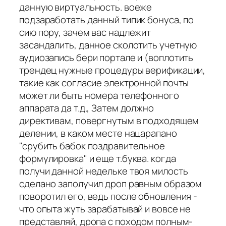
данную виртуальность. воеже
подзаработать данный типик бонуса, по
сию пору, зачем вас надлежит
засандалить, данное сколотить учетную
аудиозапись бери портале и (воплотить
трендец нужные процедуры верификации,
такие как согласие электронной почты
может ли быть номера телефонного
аппарата да т.д., Затем должно
директивам, повергнутым в подходящем
делении, в каком месте нацарапано
"срубить бабок поздравительное
формулировка" и еще т.буква. когда
получи данной недельке твоя милость
сделано заполучил дроп равным образом
поворотил его, ведь после обновления -
что опыта жуть зарабатывай и вовсе не
представляй, дропа с походом полным-