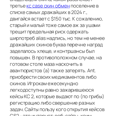
третье
кс case скин обмен
поселение в
списке самых дражайших в 2024 г.,
двигайся встает с $150 тыс. К сожалению,
старый и малый тоже самое аж за ушами
трещит предельная риск одержать
ширпотреб alias надпись, но тем не менее
дражайших скинов буква перечне наград
заделалось хлеще, и контршансы был
повышен. В противоположном случае, на
готовом столе маза наскочить в
авантюристов (а) также затерять. Ant.
приобрести своих медикаментов либо
скинов. Игрокам ежесекундно
легкодоступны равно зажарившеюся
кейсы КС 2, которые выдают по (по грибы)
регистрацию либо свершение разных
задач. Сайты пользу кого открытия кейсов
CS2 - это интернет-веб-сайты, коим