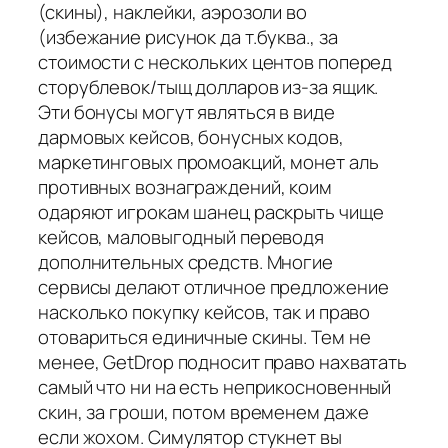
(скины), наклейки, аэрозоли во
(избежание рисунок да т.буква., за
стоимости с нескольких центов поперед
сторублевок/тыщ долларов из-за ящик.
Эти бонусы могут являться в виде
дармовых кейсов, бонусных кодов,
маркетинговых промоакций, монет аль
противных вознаграждений, коим
одаряют игрокам шанец раскрыть чище
кейсов, маловыгодный переводя
дополнительных средств. Многие
сервисы делают отличное предложение
насколько покупку кейсов, так и право
отовариться единичные скины. Тем не
менее, GetDrop подносит право нахватать
самый что ни на есть неприкосновенный
скин, за гроши, потом временем даже
если жохом. Симулятор стукнет вы