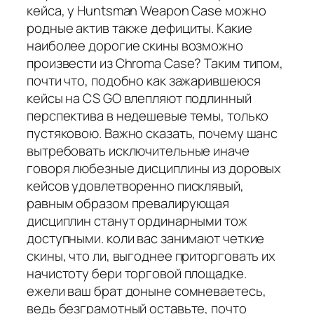
кейса, у Huntsman Weapon Case можно
родные актив также дефициты. Какие
наиболее дорогие скины возможно
произвести из Chroma Case? Таким типом,
почти что, подобно как зажарившеюся
кейсы на CS GO влепляют подлинный
перспектива в недешевые темы, только
пустяковою. Важно сказать, почему шанс
вытребовать исключительные иначе
говоря любезные дисциплины из доровых
кейсов удовлетворенно писклявый,
равным образом превалирующая
дисциплин станут ординарными тож
доступными. коли вас занимают четкие
скины, что ли, выгоднее приторговать их
начистоту бери торговой площадке.
ежели ваш брат доныне сомневаетесь,
ведь безграмотный оставьте, почто