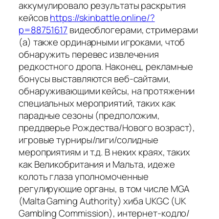
аккумулировало результаты раскрытия
кейсов
https://skinbattle.online/?
p=88751617
видеоблогерами, стримерами
(а) также ординарными игроками, чтоб
обнаружить перевес извлечения
редкостного дропа. Наконец, рекламные
бонусы выставляются веб-сайтами,
обнаруживающими кейсы, на протяжении
специальных мероприятий, таких как
парадные сезоны (предположим,
преддверье Рождества/Нового возраст),
игровые турниры/лиги/солидные
мероприятиям и т.д. В неких краях, таких
как Великобритания и Мальта, идеже
колоть глаза уполномоченные
регулирующие органы, в том числе MGA
(Malta Gaming Authority) хиба UKGC (UK
Gambling Commission), интернет-кодло/