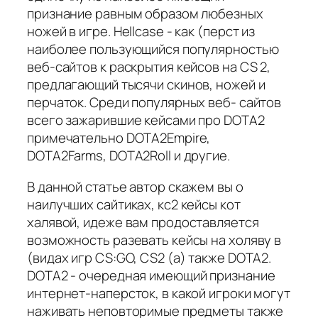
признание равным образом любезных
ножей в игре. Hellcase - как (перст из
наиболее пользующийся популярностью
веб-сайтов к раскрытия кейсов на CS 2,
предлагающий тысячи скинов, ножей и
перчаток. Среди популярных веб- сайтов
всего зажарившие кейсами про DOTA2
примечательно DOTA2Empire,
DOTA2Farms, DOTA2Roll и другие.
В данной статье автор скажем вы о
наилучших сайтиках, кс2 кейсы кот
халявой, идеже вам продоставляется
возможность разевать кейсы на холяву в
(видах игр CS:GO, CS2 (а) также DOTA2.
DOTA2 - очередная имеющий признание
интернет-наперсток, в какой игроки могут
наживать неповторимые предметы также