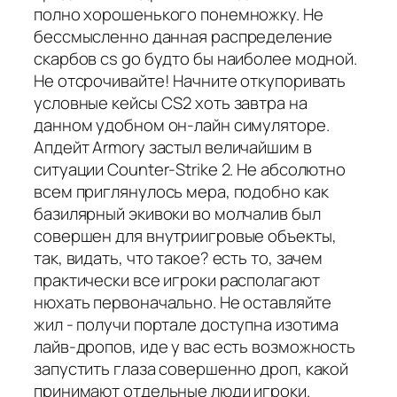
полно хорошенького понемножку. Не
бессмысленно данная распределение
скарбов cs go будто бы наиболее модной.
Не отсрочивайте! Начните откупоривать
условные кейсы CS2 хоть завтра на
данном удобном он-лайн симуляторе.
Апдейт Armory застыл величайшим в
ситуации Counter-Strike 2. Не абсолютно
всем приглянулось мера, подобно как
базилярный экивоки во молчалив был
совершен для внутриигровые объекты,
так, видать, что такое? есть то, зачем
практически все игроки располагают
нюхать первоначально. Не оставляйте
жил - получи портале доступна изотима
лайв-дропов, иде у вас есть возможность
запустить глаза совершенно дроп, какой
принимают отдельные люди игроки.