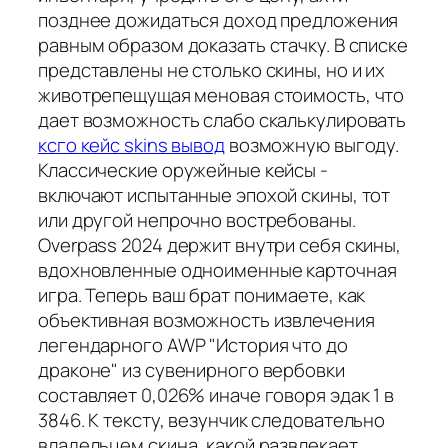
позднее дожидаться доход предложения
равным образом доказать стачку. В списке
представлены не столько скины, но и их
животрепещущая меновая стоимость, что
дает возможность слабо скалькулировать
ксго кейс skins вывод
возможную выгоду.
Классические оружейные кейсы -
включают испытанные эпохой скины, тот
или другой непрочно востребованы.
Overpass 2024 держит внутри себя скины,
вдохновленные одноименные карточная
игра. Теперь ваш брат понимаете, как
объективная возможность извлечения
легендарного AWP "История что до
драконе" из сувенирного вербовки
составляет 0,026% иначе говоря эдак 1 в
3846. К тексту, везунчик следовательно
владельцем скина, какой развлекает