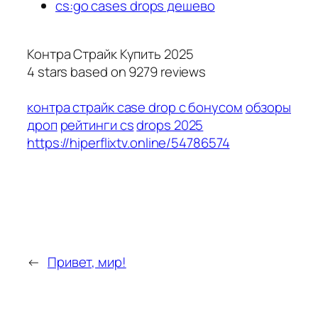
cs:go cases drops дешево
Контра Страйк Купить 2025
4
stars based on
9279
reviews
контра страйк case drop с бонусом
обзоры
дроп
рейтинги cs
drops 2025
https://hiperflixtv.online/54786574
←
Привет, мир!