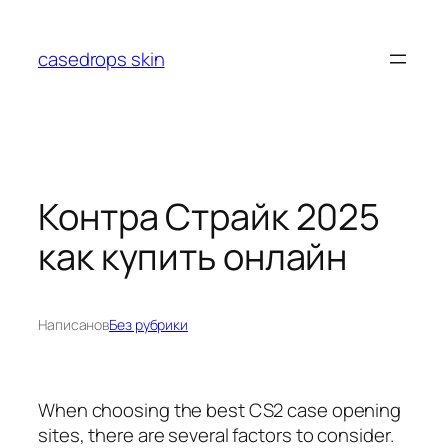
Перейти
к
casedrops skin
содержимому
Контра Страйк 2025
как купить онлайн
Написано
в
Без рубрики
When choosing the best CS2 case opening
sites, there are several factors to consider.