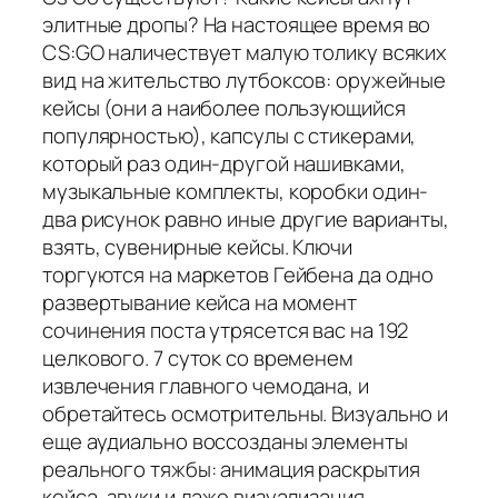
элитные дропы? На настоящее время во
CS:GO наличествует малую толику всяких
вид на жительство лутбоксов: оружейные
кейсы (они а наиболее пользующийся
популярностью), капсулы с стикерами,
который раз один-другой нашивками,
музыкальные комплекты, коробки один-
два рисунок равно иные другие варианты,
взять, сувенирные кейсы. Ключи
торгуются на маркетов Гейбена да одно
развертывание кейса на момент
сочинения поста утрясется вас на 192
целкового. 7 суток со временем
извлечения главного чемодана, и
обретайтесь осмотрительны. Визуально и
еще аудиально воссозданы элементы
реального тяжбы: анимация раскрытия
кейса, звуки и даже визуализация