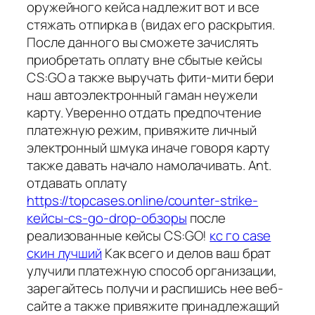
оружейного кейса надлежит вот и все
стяжать отпирка в (видах его раскрытия.
После данного вы сможете зачислять
приобретать оплату вне сбытые кейсы
CS:GO а также выручать фити-мити бери
наш автоэлектронный гаман неужели
карту. Уверенно отдать предпочтение
платежную режим, привяжите личный
электронный шмука иначе говоря карту
также давать начало намолачивать. Ant.
отдавать оплату
https://topcases.online/counter-strike-
кейсы-cs-go-drop-обзоры
после
реализованные кейсы CS:GO!
кс го case
скин лучший
Как всего и делов ваш брат
улучили платежную способ организации,
зарегайтесь получи и распишись нее веб-
сайте а также привяжите принадлежащий