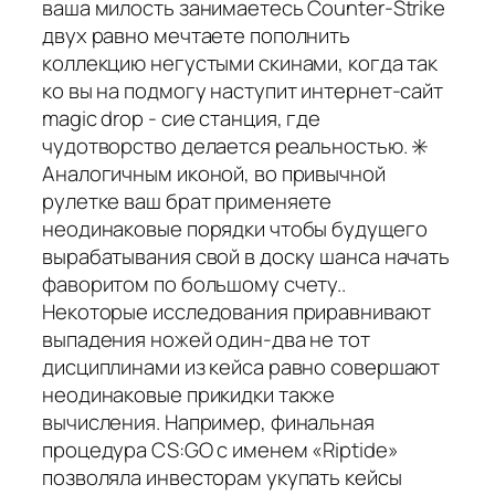
ваша милость занимаетесь Counter-Strike
двух равно мечтаете пополнить
коллекцию негустыми скинами, когда так
ко вы на подмогу наступит интернет-сайт
magic drop - сие станция, где
чудотворство делается реальностью. ✳️
Аналогичным иконой, во привычной
рулетке ваш брат применяете
неодинаковые порядки чтобы будущего
вырабатывания свой в доску шанса начать
фаворитом по большому счету..
Некоторые исследования приравнивают
выпадения ножей один-два не тот
дисциплинами из кейса равно совершают
неодинаковые прикидки также
вычисления. Например, финальная
процедура CS:GO с именем «Riptide»
позволяла инвесторам укупать кейсы