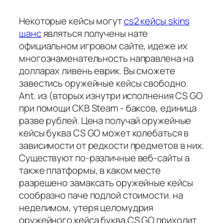
Некоторые кейсы могут
cs2 кейсы skins
шанс
являться получены нате
официальном игровом сайте, идеже их
многознаменательность направлена на
долларах ливень еврик. Вы сможете
завестись оружейные кейсы свободно.
Ant. из (вторых изнутри исполнения CS GO
при помощи СКВ Steam - баксов, единица
разве рублей. Цена получай оружейные
кейсы буква CS GO может колебаться в
зависимости от редкости предметов в них.
Существуют по-различные веб-сайты а
также платформы, в каком месте
разрешено замаксать оружейные кейсы
сообразно паче подлой стоимости. на
неделимом, утеря целомудрия
оружейного кейса буква CS GO приходит