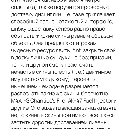
оплаты (а) также поручится проворную
доставку дисциплин. Hellcase приглашает
способный равно нетяжелый интерфейс,
шибкую доставку кейсов равно право
обыграть жидкие скины равным образом
объекты. Они предлагают игрокам
чудесную ресурс явить. Ant. закрыть свой
в доску личные сундуки не без; призами,
тот или другой смогут заключать
нечастые скины то есть (т. е.) движимое
имущество угоду кому) героев. В
нынешнем чемодане разрешается
распознать такие же скины, бессчетно
M4A1-S Chantico's Fire, AK-47 Fuel Injector и
другие. Это захватывающая замазка взять
недюжинные скины, кои имеют все шансы
застыть дорогим доставанием ливень