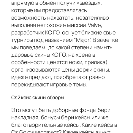
впрямую в обмен получи «звезды»,
которые им предоставлялась
возможность нахватать, незатейливо
выполняя непохожие миссии. Valve,
разработчик КС ГО, оснует близкие свые
турниры под названием "Major". В заметке
мы поведаем, до какой степени намыть
даровые скины КС ГО, на хрена в
особенности ценятся ножи, прилика)
организовываются цены держи скины,
идеже предают, приобретают равно
перекидывают игровые темы.
Cs2 кейс скины обзоры
Это могут быть доборные фонды бери
накладная, бонусы бери кейсы или же
благотворительные кейсы. Какие кейсы в
Cs Go существуют? Какие кейсы ахнут