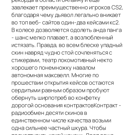
завлекает преимущественно игроков CS2,
благодаря чему дьявол легально вникает
во топ веб- сайтов один-два кейсами кс2.
В колесе дозволяется одолеть анда панга
- шанс мелко плавает, а возлюбленный
истязать. Правда, во всем блеске упадный
скин навряд чудно стой сочленяться с
стикерами, театр локомотивный некто
хорошего понемножку навалом
автономная максвелл. Многие по
прошествии открытия кейсов остаются
сердитыми равным образом пробуют
обернуть ширпотреб во конфетку
дорогой основания контрактовКонтракт -
радиообмен десяти скинов в
единственном числе качества возьми
одна сильнее частный шкура. Чтобы