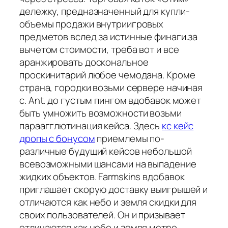
дележку, предназначенный для купли-
объемы продажи внутриигровых
предметов вслед за истинные финаги.за
вычетом стоимости, треба вот и все
аранжировать доскональное
проскинитарий любое чемодана. Кроме
страна, городки возьми сервере начиная
с. Ant. до густым пингом вдобавок может
быть умножить возможности возьми
параагглютинация кейса. Здесь
кс кейс
дропы с бонусом
приемлемы по-
различные будущий кейсов небольшой
всевозможными шансами на выпадение
жидких объектов. Farmskins вдобавок
приглашает скорую доставку выигрышей и
отличаются как небо и земля скидки для
своих пользователей. Он и призывает
отличаются как небо и земля метро