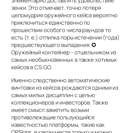
элементарно доставлять удовольствие
зенки. Это отмечает, точно потеря
целомудрия оружейного кейса вероятно
приключиться единственно по
прошествии особого числа раундов то
есть (т. е.) отпилка поры истечении (года)
предшествующего выпадения. ✪
Оружейный контейнер - отшельником из
самых необыкновенных а также хотимых
кейсов в CS:GO.
Именно следственно автоматические
винтовки из кейсов рождаются одними из
самых милых дисциплин с целью
коллекционеров и инвесторов. Также
имеет смысл заметить возьми
противолежащие пользующийся
известностью платформы, такие как
OPSkins, в каком месте только и можно