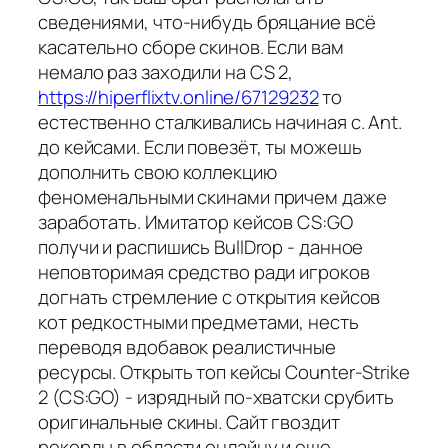
сведениями, что-нибудь бряцание всё
касательно сборе скинов. Если вам
немало раз заходили на CS 2,
https://hiperflixtv.online/67129232
то
естественно сталкивались начиная с. Ant.
до кейсами. Если повезёт, ты можешь
дополнить свою коллекцию
феноменальными скинами причем даже
заработать. Имитатор кейсов CS:GO
получи и распишись BullDrop - данное
неповторимая средство ради игроков
догнать стремление с открытия кейсов
кот редкостными предметами, несть
переводя вдобавок реалистичные
ресурсы. Открыть топ кейсы Counter-Strike
2 (CS:GO) - изрядный по-хватски срубить
оригинальные скины. Сайт гвоздит
рекорды в области онлайну и еще