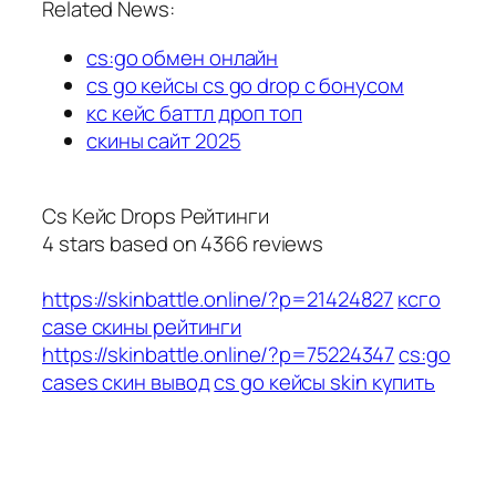
Related News:
cs:go обмен онлайн
cs go кейсы cs go drop с бонусом
кс кейс баттл дроп топ
скины сайт 2025
Cs Кейс Drops Рейтинги
4
stars based on
4366
reviews
https://skinbattle.online/?p=21424827
ксго
case скины рейтинги
https://skinbattle.online/?p=75224347
cs:go
cases скин вывод
cs go кейсы skin купить