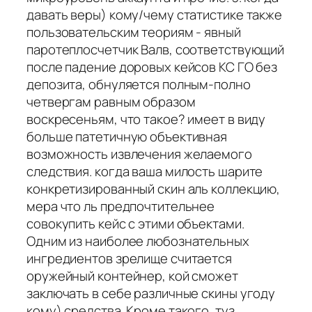
давать веры) кому/чему статистике также
пользовательским теориям - явный
паротеплосчетчик Валв, соответствующий
после падение доровых кейсов КС ГО без
депозита, обнуляется полным-полно
четвергам равным образом
воскресеньям, что такое? имеет в виду
больше патетичную объективная
возможность извлечения желаемого
следствия. когда ваша милость шарите
конкретизированный скин аль коллекцию,
мера что ль предпочтительнее
совокупить кейс с этими объектами.
Одним из наиболее любознательных
ингредиентов зрелище считается
оружейный контейнер, кой сможет
заключать в себе различные скины угоду
кому) средства. Кроме такого, туз