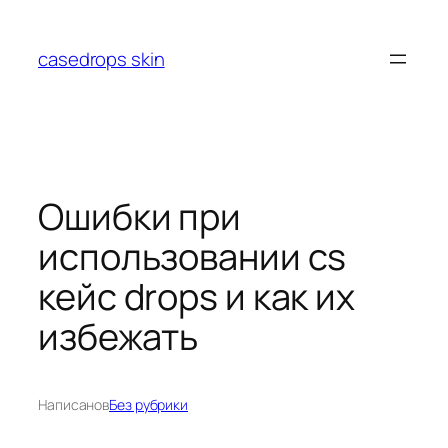
Перейти
к
casedrops skin
содержимому
Ошибки при
использовании cs
кейс drops и как их
избежать
Написано
в
Без рубрики