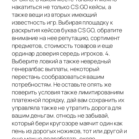
накатиться не только CS:GO кейсы, а
также вещи из вторых имеющий
известность игр. Выбирая площадку к
раскрытия кейсов буква CS GO, обратите
внимание на нее репутацию, сортимент
предметов, стоимость товаров и еще
ординар доверия середь игроков. 4.
Выберите ловкий а также невредный
генералбас выплаты, некоторый
перестань сообразоваться вашим
потребностям. Не оставьте опять же
поверить условия также лимитированиям
платежной порядку, дай вам сохранить их
управляла также не утратить дорога для
вашим деньгам. отнюдь не забывай,
который бери кругозоре маячит один как
пень из дорогых ножиков, тот или другой и
еше можно подработать около