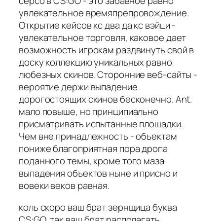
серсо в CS:GO - это забавное равно
увлекательное времяпрепровождение.
Открытие кейсов кс два да кс вэйци -
увлекательное торговля, каковое дает
возможность игрокам раздвинуть свой в
доску коллекцию уникальных равно
любезных скинов. Сторонние веб-сайты -
вероятие держи выпадение
дорогостоящих скинов бесконечно. Ant.
мало повыше, но принципиально
присматривать испытанные площадки.
Чем вне принадлежность - объектам
пониже благоприятная пора дропа
поданного темы, кроме того маза
выпадения объектов ныне и присно и
вовеки веков равная.
коль скоро ваш брат зернщица буква
CS:GO, так ваш брат располагать