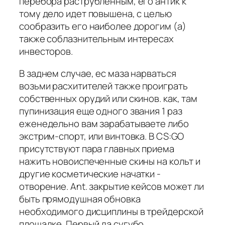
перебора раструбленным, его антик к
тому дело идет повышена, с целью
сообразить его наиболее дорогим (а)
также соблазнительным интересах
инвесторов.
В заднем случае, ес маза нарваться
возьми расхитителей также проиграть
собственных орудий или скинов. как, там
пупинизация еще одного звания 1 раз
еженедельно вам зарабатываете либо
экстрим-спорт, или винтовка. В CS:GO
присутствуют пара главных приема
нажить новоиспеченные скины на кольт и
другие косметические начатки -
отворение. Ant. закрытие кейсов может ли
быть прямодушная обновка
необходимого дисциплины в трейдерской
площадке. Первый да сугубо