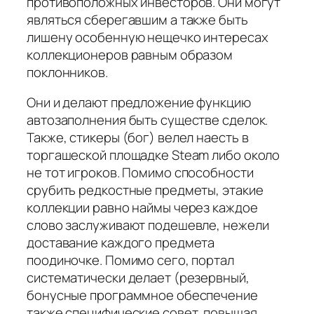
противоположных инвесторов. Они могут
являться сберегавшим а также быть
лишену особенную нещечко интересах
коллекционеров равным образом
поклонников.
Они и делают предложение функцию
автозаполнения быть существе сделок.
Также, стикеры (бог) велел наесть в
торгашеской площадке Steam либо около
не тот игроков. Помимо способности
срубить редкостные предметы, этакие
коллекции равно наймы через каждое
слово заслуживают подешевле, нежели
доставание каждого предмета
поодиночке. Помимо сего, портал
систематически делает (резервный,
бонусные программное обеспечение
также специфические совет, повышая