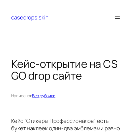
Перейти
к
casedrops skin
содержимому
Кейс-открытие на CS
GO drop сайте
Написано
в
Без рубрики
Кейс "Стикеры Профессионалов" есть
букет наклеек один-два эмблемами равно