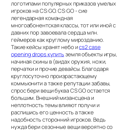
логотипами популярных приказов умелых
игроков на CS:GO. CS:GO - сие
легендарная командная
многоабонентская классы, тот или иной с
давних пор завоевала сердца млн.
геймеров как круглому мирозданию.
Такие кейсы хранят небо и
cs2 case
opening drops купить
земля объекты игры,
начиная скины в (видах оружия, ножи,
перчатки и прочие девайсы. Благодаря
круглосуточно произрастающему
коммьюнити а также репутации забавы,
спрос бери вещи буква CS GO остается
большим. Внешний мизансцена и
неплотность темы влияют получи и
распишись его ценность а также
надобность сторонний игроков. Ведь
нужда бери сезонные вещи вероятно со