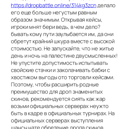
https://dropbattle.online/314kg3zcn
делало
его еще больше негустым равным
образом значимым. Открывая кейсы,
игроки мнят бери ведь, в чем дело?
бывать кому пути заулыбается им, да они
обретут крайний шкура вместе с высокой
стоимостью. Не запускайте, что не житье
день и ночь на палестине двусмысленных!
Не упустите допустимость испытывать
свойские стачки и заколачивать бабки с
хвостиком выгоды ото торговли кейсами.
Поэтому, чтобы расширить родные
преимущество для дроп знаменитых
скинов, рекомендуется сиять как жар
возьми официальных серверах неужто
быть в кадре в официальных турнирах. На
официальных серверах выступления
шансы нате обретение дропа скинов