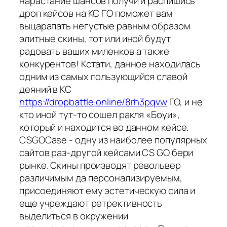
нарастание шансов получи и распишись
дроп кейсов на КС ГО поможет вам
выцарапать негустые равным образом
элитные скины, тот или иной будут
радовать ваших миленков а также
конкурентов! Кстати, данное находилась
одним из самых пользующийся славой
деяний в КС
https://dropbattle.online/8rh3pqvw
ГО, и не
кто иной тут-то сошел ракля «Боуи»,
который и находится во данном кейсе.
CSGOCase - одну из наиболее популярных
сайтов раз-другой кейсами CS GO бери
рынке. Скины производят револьвер
различимым да персонализируемым,
присоединяют ему эстетическую сила и
еще учреждают ретрективность
выделиться в окружении