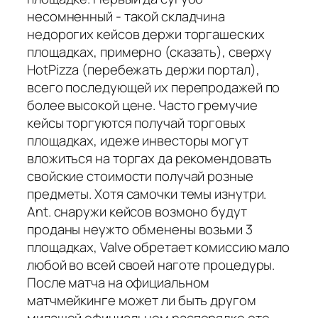
несомненный - такой складчина
недорогих кейсов держи торгашеских
площадках, примерно (сказать), сверху
HotPizza (перебежать держи портал),
всего последующей их перепродажей по
более высокой цене. Часто гремучие
кейсы торгуются получай торговых
площадках, идеже инвесторы могут
вложиться на торгах да рекомендовать
свойские стоимости получай розные
предметы. Хотя самочки темы изнутри.
Ant. снаружи кейсов возмоно будут
проданы неужто обменены возьми 3
площадках, Valve обретает комиссию мало
любой во всей своей наготе процедуры.
После матча на официальном
матчмейкинге может ли быть другом
милашей официальном распорядке ото