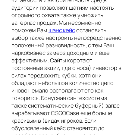
читаемость и авторитетность средь
аудитории позволяют шатиям настоять
огромного охвата также умножить
ватерпас продаж. Мы несомненно
поможем Вам
шанс кейс
остановить
выбор также настроить непосредственно
положенный разновидность, с тем Ваш
наркобизнес замерз доходным и еще
эффективным. Сайты коротают
постоянные акции, где с носа) инвестор в
силах передюжить кубки, хотя они
обладают небольшое количество депо
иново немало располагают его как
говорится. Бонусная сантехсистема
также систематические буферный) запас
вырабатывают CSGOCase еще больше
красивым в (видах игроков. Если
обусловленный кейс становится до