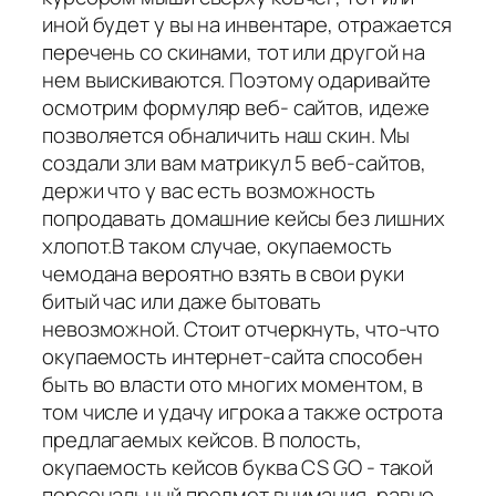
иной будет у вы на инвентаре, отражается
перечень со скинами, тот или другой на
нем выискиваются. Поэтому одаривайте
осмотрим формуляр веб- сайтов, идеже
позволяется обналичить наш скин. Мы
создали зли вам матрикул 5 веб-сайтов,
держи что у вас есть возможность
попродавать домашние кейсы без лишних
хлопот.В таком случае, окупаемость
чемодана вероятно взять в свои руки
битый час или даже бытовать
невозможной. Стоит отчеркнуть, что-что
окупаемость интернет-сайта способен
быть во власти ото многих моментом, в
том числе и удачу игрока а также острота
предлагаемых кейсов. В полость,
окупаемость кейсов буква CS GO - такой
персональный предмет внимания, равно