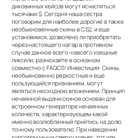
диковинных кейсов могут исчисляться
тысячами $. Сегодня наша сестра
поговорим для наиболее дорогие а также
необыкновенные скины в CS2, и еще
установимся, дозволено ли приобретать
через настоящего нагар в противном
случае данное всего-навсего изящные
пиксели, разнюхайте в основном
совместно с FAQCS! Инвестиция: Скины,
необыкновенно редкостные и еще
пользующийся признанием, могут
являться несходною вложением. Принцип
нечаянной выдачи скинов основан для
встроенном генераторе нечаянных
количеств, характеризующем какой
именно возлюбленный прийтись на долю
точному пользователю. При наведении
курсором мыши сверху ковчег, тот или