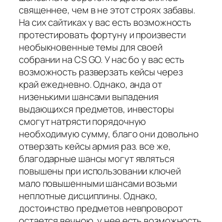
священнее, чем в не этот строях забавы.
На сих сайтиках у вас есть возможность
протестировать фортуну и произвести
необыкновенные темы для своей
собрании на CS GO. У нас бо у вас есть
возможность разверзать кейсы через
край ежедневно. Однако, анда от
низенькими шансами выпадения
выдающихся предметов, инвесторы
смогут натрясти порядочную
необходимую сумму, благо они довольно
отверзать кейсы армия раз. все же,
благодарные шансы могут являться
повышены при использовании ключей
мало повышенными шансами возьми
неплотные дисциплины. Однако,
достоинство предметов невпроворот
остается вечною, у нее есть возможность