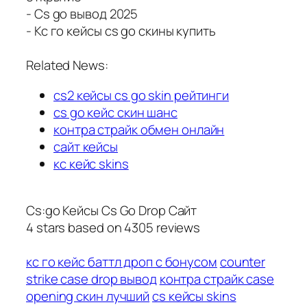
- Cs go вывод 2025
- Кс го кейсы cs go скины купить
Related News:
cs2 кейсы cs go skin рейтинги
cs go кейс скин шанс
контра страйк обмен онлайн
сайт кейсы
кс кейс skins
Cs:go Кейсы Cs Go Drop Сайт
4
stars based on
4305
reviews
кс го кейс баттл дроп с бонусом
counter
strike case drop вывод
контра страйк case
opening скин лучший
cs кейсы skins