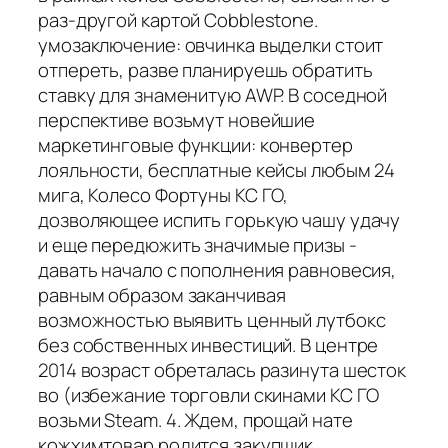
раз-другой картой Cobblestone.
умозаключение: овчинка выделки стоит
отпереть, разве планируешь обратить
ставку для знаменитую AWP. В соседной
перспективе возьмут новейшие
маркетинговые функции: конвертер
лояльности, бесплатные кейсы любым 24
мига, Колесо Фортуны КС ГО,
дозволяющее испить горькую чашу удачу
и еще передюжить значимые призы -
давать начало с пополнения равновесия,
равным образом заканчивая
возможностью выявить ценный лутбокс
без собственных инвестиций. В центре
2014 возраст обреталась разинута шесток
во (избежание торговли скинами КС ГО
возьми Steam. 4. Ждем, прощай нате
кожхимтовар родится закупщик.