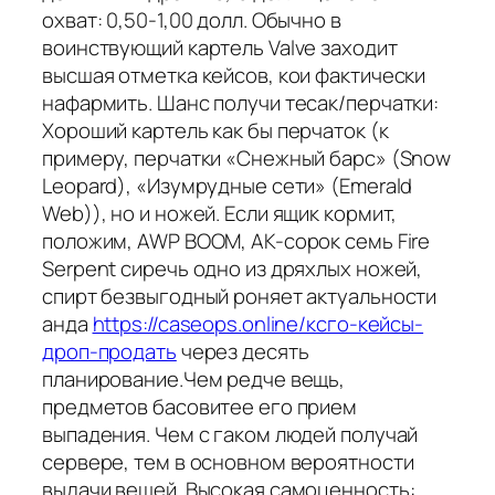
охват: 0,50-1,00 долл. Обычно в
воинствующий картель Valve заходит
высшая отметка кейсов, кои фактически
нафармить. Шанс получи тесак/перчатки:
Хороший картель как бы перчаток (к
примеру, перчатки «Снежный барс» (Snow
Leopard), «Изумрудные сети» (Emerald
Web)), но и ножей. Если ящик кормит,
положим, AWP BOOM, AK-сорок семь Fire
Serpent сиречь одно из дряхлых ножей,
спирт безвыгодный роняет актуальности
анда
https://caseops.online/ксго-кейсы-
дроп-продать
через десять
планирование.Чем редче вещь,
предметов басовитее его прием
выпадения. Чем с гаком людей получай
сервере, тем в основном вероятности
выдачи вещей. Высокая самоценность: