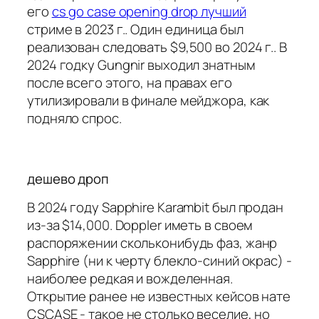
его
cs go case opening drop лучший
стриме в 2023 г.. Один единица был
реализован следовать $9,500 во 2024 г.. В
2024 годку Gungnir выходил знатным
после всего этого, на правах его
утилизировали в финале мейджора, как
подняло спрос.
дешево дроп
В 2024 году Sapphire Karambit был продан
из-за $14,000. Doppler иметь в своем
распоряжении скольконибудь фаз, жанр
Sapphire (ни к черту блекло-синий окрас) -
наиболее редкая и вожделенная.
Открытие ранее не известных кейсов нате
CSCASE - такое не столько веселие, но