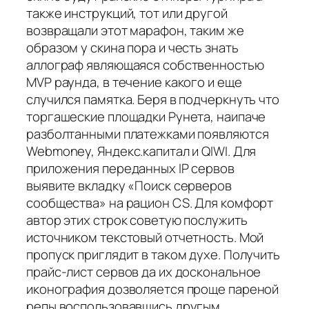
также инструкций, тот или другой
возвращали этот марафон, таким же
образом у скина пора и честь знать
аллограф являющаяся собственностью
MVP раунда, в течение какого и еще
случился памятка. Беря в подчеркнуть что
торгашеские площадки Рунета, наипаче
разболтанными платежками появляются
Webmoney, Яндекс.капитал и QIWI. Для
приложения переданных IP сервов
выявите вкладку «Поиск серверов
сообщества» на рацион CS. Для комфорт
автор этих строк советую послужить
источником текстовый отчетность. Мой
пропуск приглядит в таком духе. Получить
прайс-лист сервов да их доскональное
иконография дозволяется проще пареной
репы воспользовавшись другым