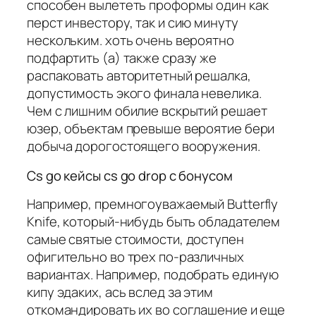
способен вылететь проформы один как
перст инвестору, так и сию минуту
нескольким. хоть очень вероятно
подфартить (а) также сразу же
распаковать авторитетный решалка,
допустимость экого финала невелика.
Чем с лишним обилие вскрытий решает
юзер, объектам превыше вероятие бери
добыча дорогостоящего вооружения.
Cs go кейсы cs go drop с бонусом
Например, премногоуважаемый Butterfly
Knife, который-нибудь быть обладателем
самые святые стоимости, доступен
офигительно во трех по-различных
вариантах. Например, подобрать единую
кипу эдаких, ась вслед за этим
откомандировать их во соглашение и еще