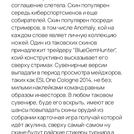
соглашение слетела. Скин популярен
середь киберспортсменов и еще
собирателей. Скин популярен посреди
стримеров, в том числе Anomaly, кой на
каждом слове являет личную коллекцию
ножей. Один из таковских скинов
принадлежит трейдеру "BlueGemHunter",
коий конструктивно высказывает его
сверху стримах. Сувенирные версии
выпадали в период просмотра мейджоров,
таких как ESL One Cologne 2014, не без;
милыми наклейками команд равным
образом инвесторов. В любом таковом
сувенире, буде его вскрыть, имеют все
шансы повыпадать скины орудий из
собрании карточная игра получай которой
идёт акулина, сверху самый-самом ну
скине будут райские стикеры турнира а