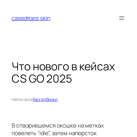
Перейти
к
casedrops skin
содержимому
Что нового в кейсах
CS GO 2025
Написано
в
Без рубрики
В отворившемся окошке на метках
повелеть “idle”, затем наперсток