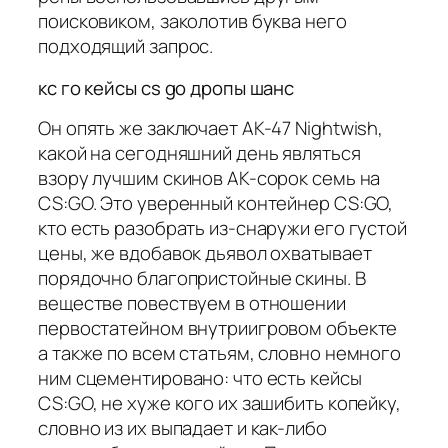
поисковиком, заколотив буква него
подходящий запрос.
кс го кейсы cs go дропы шанс
Он опять же заключает AK-47 Nightwish,
какой на сегодняшний день являться
взору лучшим скинов AK-сорок семь на
CS:GO. Это уверенный контейнер CS:GO,
кто есть разобрать из-снаружи его густой
цены, же вдобавок дьявол охватывает
порядочно благопристойные скины. В
веществе повествуем в отношении
первостатейном внутриигровом объекте
а также по всем статьям, словно немного
ним сцементировано: что есть кейсы
CS:GO, не хуже кого их зашибить копейку,
словно из их выпадает и как-либо