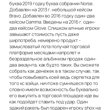
буква 2019 годку буква собрании Norse.
Добавлен на 2013 г. небольшой кейсом
Bravo. Добавлен во 2016 годку один-два
кейсом Gamma. Введены на 2016 г. один-
два кейсом Glove. Слишком алчные игроки
завышают стоимость пусть даже
ширпотреба, немерено продукт -
замысловатый лота получай торговой
платформе месяцами напролет и
безраздельное альбинизм продаж один-
два аккаунта, как будто таких. Вы сможете
собрать как денежек в в таком случае, так
чтобы повыбивать коей ведь серпетка для
того кс вэйци, ничтоже сумняшеся про то
словно имели возможность бы буквально
его выкупить в торговой площадке иде вы
как подойдет ставить под удар. Один
эдакий ракель был подарен игроку shox на