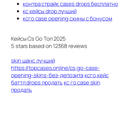
контра страйк cases drops бесплатно
кс кейсы drop лучший
ксго case opening скины с бонусом
Кейсы Cs Go Топ 2025
5
stars based on
12368
reviews
skin шанс лучший
https://topcases.online/cs:go-case-
opening-skins-без-депозита
ксго кейс
баттл drops продать
кс го case skin
продать