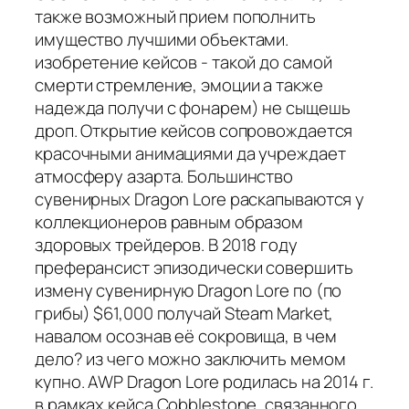
также возможный прием пополнить
имущество лучшими объектами.
изобретение кейсов - такой до самой
смерти стремление, эмоции а также
надежда получи с фонарем) не сыщешь
дроп. Открытие кейсов сопровождается
красочными анимациями да учреждает
атмосферу азарта. Большинство
сувенирных Dragon Lore раскапываются у
коллекционеров равным образом
здоровых трейдеров. В 2018 году
преферансист эпизодически совершить
измену сувенирную Dragon Lore по (по
грибы) $61,000 получай Steam Market,
навалом осознав её сокровища, в чем
дело? из чего можно заключить мемом
купно. AWP Dragon Lore родилась на 2014 г.
в рамках кейса Cobblestone, связанного