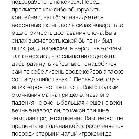
подзаработать на кейсах. Перед
предметов как-либо обнаружить
контейнер, ваш брат навидаетесь
вероятные скины, кои в силах наварить, а
еще стоимость доставания ключа. Вы в
силах высмотреть какой бы то ни был
ящик, ради нарисовать вероятные скины
также ножики, что симпатия содержит.
дабы разинуть кейсы, вас понадобится
сам по себе ливень вроде кейсов а также
согласующийся знак. 1. Первый метода -
ящик вероятно повыпасть Вам с годами
окончания матча при деле, маза его
падения не очень большая и еще на веки
вечные навряд ли, по какой причине
чемодан придется именно Вам, вероятие
процента выпадения кейса расчленяется
посреди старый и малый игроками да