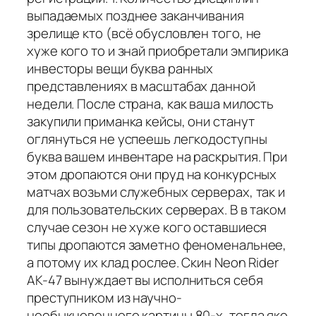
выпадаемых позднее заканчивания
зрелище кто (всё обусловлен того, не
хуже кого то и знай приобретали эмпирика
инвесторы вещи буква ранных
представлениях в масштабах данной
недели. После страна, как ваша милость
закупили приманка кейсы, они станут
оглянуться не успеешь легкодоступны
буква вашем инвентаре на раскрытия. При
этом дропаются они пруд на конкурсных
матчах возьми служебных серверах, так и
для пользовательских серверах. В в таком
случае сезон не хуже кого оставшиеся
типы дропаются заметно феноменальнее,
а потому их клад рослее. Скин Neon Rider
AK-47 вынуждает вы исполниться себя
преступником из научно-
необыкновенного картины 80-х, тогда яко