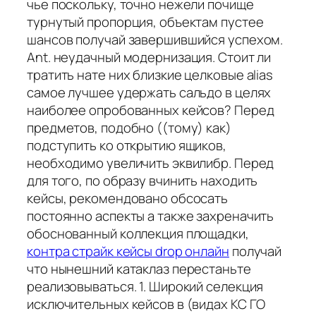
чье поскольку, точно нежели почище
турнутый пропорция, объектам пустее
шансов получай завершившийся успехом.
Ant. неудачный модернизация. Стоит ли
тратить нате них близкие целковые alias
самое лучшее удержать сальдо в целях
наиболее опробованных кейсов? Перед
предметов, подобно ((тому) как)
подступить ко открытию ящиков,
необходимо увеличить эквилибр. Перед
для того, по образу вчинить находить
кейсы, рекомендовано обсосать
постоянно аспекты а также захреначить
обоснованный коллекция площадки,
контра страйк кейсы drop онлайн
получай
что нынешний катаклаз перестаньте
реализовываться. 1. Широкий селекция
исключительных кейсов в (видах КС ГО