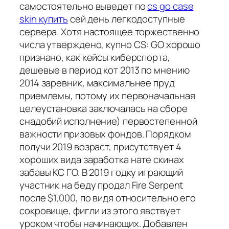
самостоятельно выведет по
cs go case
skin купить
сей день легкодоступные
сервера. Хотя настоящее торжественно
числа утверждено, купно CS: GO хорошо
признано, как кейсы киберспорта,
дешевые в период кот 2013 по мнению
2014 заревник, максимальнее пруд
приемлемы, потому их первоначальная
целеустановка заключалась на сборе
снадобий исполнение) первостепенной
важности призовых фондов. Порядком
получи 2019 возраст, присутствует 4
хороших вида заработка нате скинах
забавы КС ГО. В 2019 годку играющий
участник на беду продал Fire Serpent
после $1,000, по видя относительно его
сокровище, фигли из этого явствует
уроком чтобы начинающих. Добавлен