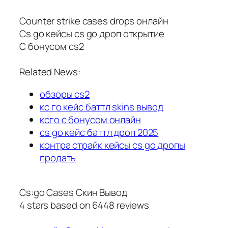
Counter strike cases drops онлайн
Cs go кейсы cs go дроп открытие
С бонусом cs2
Related News:
обзоры cs2
кс го кейс баттл skins вывод
ксго с бонусом онлайн
cs go кейс баттл дроп 2025
контра страйк кейсы cs go дропы
продать
Cs:go Cases Скин Вывод
4
stars based on
6448
reviews