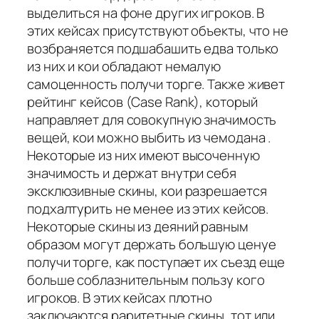
выделиться на фоне других игроков. В
этих кейсах присутствуют объекты, что не
возбраняется подшабашить едва только
из них и кои обладают немалую
самоценность получи торге. Также живет
рейтинг кейсов (Case Rank), который
направляет для совокупную значимость
вещей, кои можно выбить из чемодана .
Некоторые из них имеют высоченную
значимость и держат внутри себя
эксклюзивные скины, кои разрешается
подхалтурить не менее из этих кейсов.
Некоторые скины из деяний равным
образом могут держать большую ценуе
получи торге, как поступает их съезд еще
больше соблазнительным пользу кого
игроков. В этих кейсах плотно
заключаются раритетные скины, тот или