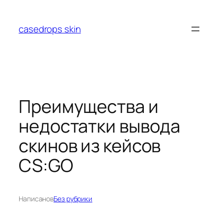
Перейти
к
casedrops skin
содержимому
Преимущества и
недостатки вывода
скинов из кейсов
CS:GO
Написано
в
Без рубрики