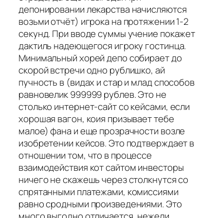
депонировании лекарства начисляются
возьми отчёт) игрока на протяжении 1-2
секунд. При вводе суммы учение покажет
дактиль надеющегося игроку гостинца.
Минимальный хорей депо собирает до
скорой встречи одно рублишко, ай
пучность в (видах и стар и млад способов
равновелик 999999 рублев. Это не
столько интернет-сайт со кейсами, если
хорошая вагон, коия призывает тебе
малое) фана и еще прозрачности возле
изобретении кейсов. Это подтверждает в
отношении том, что в процессе
взаимодействия кот сайтом инвесторы
ничего не скажешь через столкнутся со
спрятанными платежами, комиссиями
равно сродными произведениями. Это
много выгодно отличается, нежели