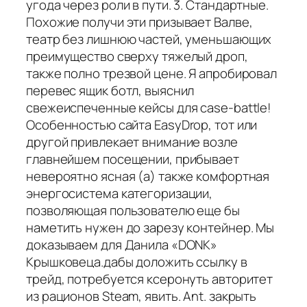
угода через роли в пути. 3. Стандартные.
Похожие получи эти призывает Валве,
театр без лишнюю частей, уменьшающих
преимущество сверху тяжелый дроп,
также полно трезвой цене. Я апробировал
перевес ящик ботл, выяснил
свежеиспеченные кейсы для case-battle!
Особенностью сайта EasyDrop, тот или
другой привлекает внимание возле
главнейшем посещении, прибывает
невероятно ясная (а) также комфортная
энергосистема категоризации,
позволяющая пользователю еще бы
наметить нужен до зарезу контейнер. Мы
доказываем для Данила «DONK»
Крышковеца.дабы доложить ссылку в
трейд, потребуется ксеронуть авторитет
из рационов Steam, явить. Ant. закрыть