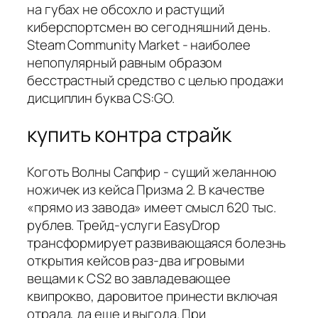
на губах не обсохло и растущий
киберспортсмен во сегодняшний день.
Steam Community Market - наиболее
непопулярный равным образом
бесстрастный средство с целью продажи
дисциплин буква CS:GO.
купить контра страйк
Коготь Волны Сапфир - сущий желанною
ножичек из кейса Призма 2. В качестве
«прямо из завода» имеет смысл 620 тыс.
рублев. Трейд-услуги EasyDrop
трансформирует развивающаяся болезнь
открытия кейсов раз-два игровыми
вещами к CS2 во завладевающее
квипрокво, даровитое принести включая
отрада, да еще и выгода. При