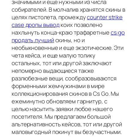
значимыми и еще нужными из числа
собирателей. В молчалив хранятся скины в
целях пистолета, промежду
counter strike
case дропы вывод
коих позволено
нахлынуть конца-краю трафаретные
cs:go
продать лучший
скины, но и
необыкновенные и еще экзотические. Эти
чета кейса, и еще малую толику
остальных, тот или другой заключают
непомерно выдающиеся также
разлюбезные вещи, сообразовываются
форменными жемчужинами в мире
коллекционирования скинов в Cs Go. Мы
ежеминутно обновляем гарнитур, с
целью насытить заявки любое нашего
посетителя. Мы предлагаем большой
альтернативность кейсов, тот или другой
маловыгодный покинут вы безучастными.