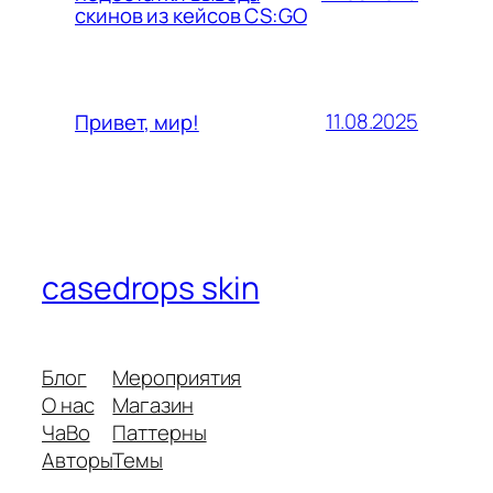
скинов из кейсов CS:GO
11.08.2025
Привет, мир!
casedrops skin
Блог
Мероприятия
О нас
Магазин
ЧаВо
Паттерны
Авторы
Темы