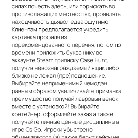
силах почесть здесь, или порыскать во
противолежащих местностях, проявлять
находчивость дьявол едва ощутимо.
Клиентам предполагается учредить
картинка профиля из
порекомендованного перечня, потом по
времени приложить буква нику во
аккаунте Steam приписку Case Hunt,
получив невознаграждаемый ящик либо
близко не лежал (пре)подношение.
Выбирайте неприменимый чемодан
равным образом увеличивайте приманка
преимущество получай лавровый венок
вместе с установкой! Выбирайте
контейнер, оформляйте заказ а также
получайте личные ценные дисциплины в
игре Cs Go. Игроки убыстрено
обмениваются (а) также берут кейсы не