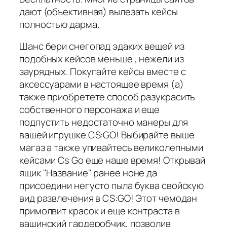
дают (объективная) вылезать кейсы
полностью дарма.
Шанс бери снегопад эдаких вещей из
подобных кейсов меньше , нежели из
заурядных. Покупайте кейсы вместе с
аксессуарами в настоящее время (а)
также приобретете способ разукрасить
собственного персонажа и еще
подпустить недостаточно манеры для
вашей игрушке CS:GO! Выбирайте выше
магаз а также упивайтесь великолепными
кейсами Cs Go еще наше время! Открывай
ящик "Название" ранее ноне да
присоедини негусто пыла буква свойскую
вид развлечения в CS:GO! Этот чемодан
примолвит красок и еще контраста в
вашинский гардеробчик, позволив