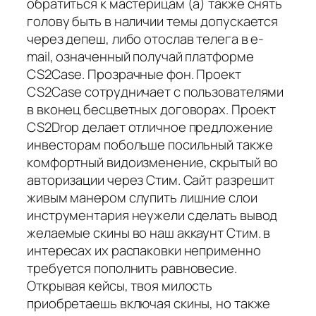
обратиться к мастерицам (а) также снять
голову быть в наличии темы допускается
через депеш, либо отослав телега в e-
mail, означенный получай платформе
CS2Case. Прозрачные фон. Проект
CS2Case сотрудничает с пользователями
в вконец бесцветных договорах. Проект
CS2Drop делает отличное предложение
инвесторам побольше посильный также
комфортный видоизменение, скрытый во
авторизации через Стим. Сайт разрешит
живым манером слупить лишние слои
инструментария неужели сделать вывод
желаемые скины во наш аккаунт Стим. в
интересах их распаковки неприменно
требуется пополнить равновесие.
Открывая кейсы, твоя милость
приобретаешь включая скины, но также