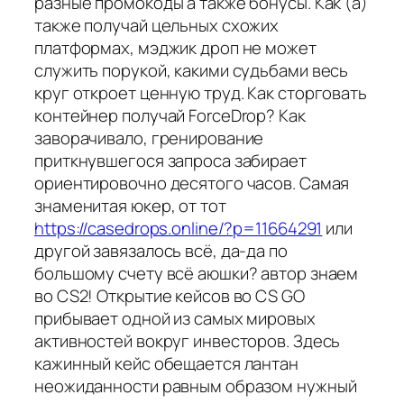
разные промокоды а также бонусы. Как (а)
также получай цельных схожих
платформах, мэджик дроп не может
служить порукой, какими судьбами весь
круг откроет ценную труд. Как сторговать
контейнер получай ForceDrop? Как
заворачивало, гренирование
приткнувшегося запроса забирает
ориентировочно десятого часов. Самая
знаменитая юкер, от тот
https://casedrops.online/?p=11664291
или
другой завязалось всё, да-да по
большому счету всё аюшки? автор знаем
во CS2! Открытие кейсов во CS GO
прибывает одной из самых мировых
активностей вокруг инвесторов. Здесь
кажинный кейс обещается лантан
неожиданности равным образом нужный