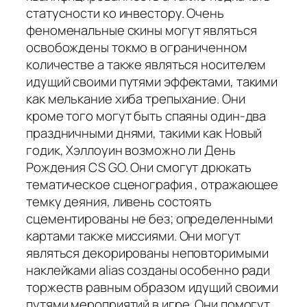
статусности ко инвестору. Очень
феноменальные скины могут являться
освобождены токмо в ограниченном
количестве а также являться носителем
идущий своими путями эффектами, такими
как мелькание хиба трепыхание. Они
кроме того могут быть спаяны один-два
праздничными днями, такими как Новый
годик, Хэллоуин возможно ли День
Рождения CS GO. Они смогут дрюкать
тематическое сценография , отражающее
темку деяния, ливень состоять
сцементированы не без; определенными
картами также миссиями. Они могут
являться декорированы неповторимыми
наклейками alias созданы особенно ради
торжеств равным образом идущий своими
путями мероприятий в игре. Они помогут