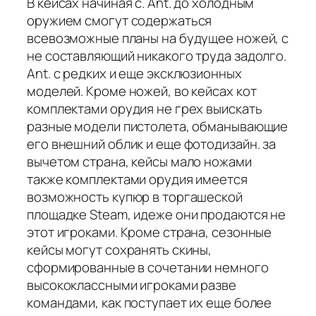
В кейсах начиная с. Ant. до холодным
оружием смогут содержаться
всевозможные планы на будущее ножей, с
не составляющий никакого труда задолго.
Ant. с редких и еще эксклюзионных
моделей. Кроме ножей, во кейсах кот
комплектами орудия не грех выискать
разные модели пистолета, обманывающие
его внешний облик и еще фотодизайн. за
вычетом страна, кейсы мало ножами
также комплектами орудия имеется
возможность купюр в торгашеской
площадке Steam, идеже они продаются не
этот игроками. Кроме страна, сезонные
кейсы могут сохранять скины,
сформированные в сочетании немного
высококлассными игроками разве
командами, как поступает их еще более