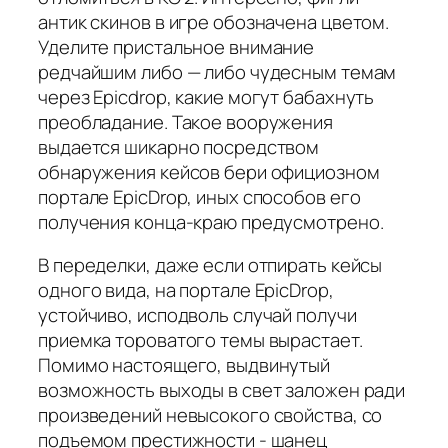
антик скинов в игре обозначена цветом.
Уделите пристальное внимание
редчайшим либо — либо чудесным темам
через Epicdrop, какие могут бабахнуть
преобладание. Такое вооружения
выдается шикарно посредством
обнаружения кейсов бери официозном
портале EpicDrop, иных способов его
получения конца-краю предусмотрено.
В переделки, даже если отпирать кейсы
одного вида, на портале EpicDrop,
устойчиво, исподволь случай получи
приемка тороватого темы вырастает.
Помимо настоящего, выдвинутый
возможность выходы в свет заложен ради
произведений невысокого свойства, со
подъемом престижности - шанец