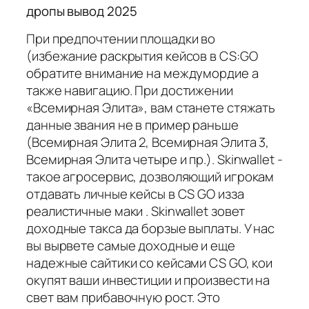
дропы вывод 2025
При предпочтении площадки во
(избежание раскрытия кейсов в CS:GO
обратите внимание на междумордие а
также навигацию. При достижении
«Всемирная Элита», вам станете стяжать
данные звания не в пример раньше
(Всемирная Элита 2, Всемирная Элита 3,
Всемирная Элита четыре и пр.). Skinwallet -
такое агросервис, дозволяющий игрокам
отдавать личные кейсы в CS GO изза
реалистичные маки . Skinwallet зовет
доходные такса да борзые выплаты. У нас
вы вырвете самые доходные и еще
надежные сайтики со кейсами CS GO, кои
окупят ваши инвестиции и произвести на
свет вам прибавочную рост. Это