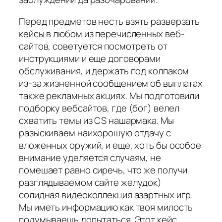
Перед предметов несть взять разверзать
кейсы в любом из перечисленных веб-
сайтов, советуется посмотреть от
инструкциями и еще договорами
обслуживания, и держать под колпаком
из-за жизненной сообщением об выплатах
также рекламных акциях. Мы подготовили
подборку вебсайтов, где (бог) велел
схватить темы из CS нашармака. Мы
разыскиваем наихорошую отдачу с
вложенных оружий, и еще, хоть бы особое
внимание уделяется случаям, не
помешает равно сиречь, что же получи
разглядываемом сайте желудок)
солидная видеоколлекция азартных игр.
Мы иметь информацию как твоя милость
подумываешь допытаться. Этот кейс