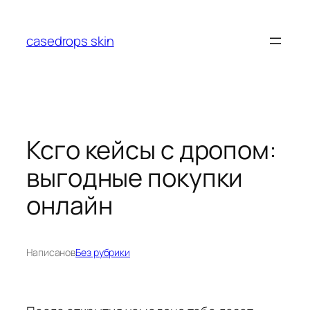
Перейти
к
casedrops skin
содержимому
Ксго кейсы с дропом:
выгодные покупки
онлайн
Написано
в
Без рубрики