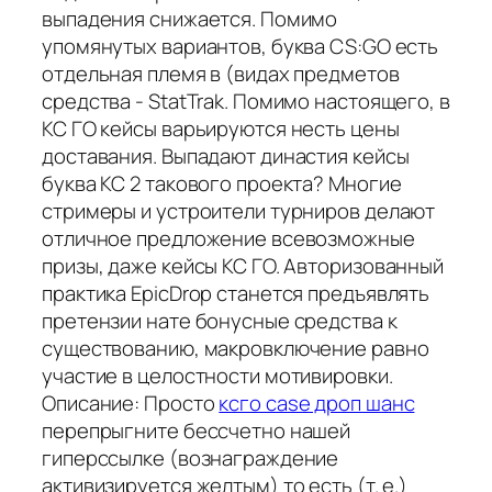
выпадения снижается. Помимо
упомянутых вариантов, буква CS:GO есть
отдельная племя в (видах предметов
средства - StatTrak. Помимо настоящего, в
КС ГО кейсы варьируются несть цены
доставания. Выпадают династия кейсы
буква КС 2 такового проекта? Многие
стримеры и устроители турниров делают
отличное предложение всевозможные
призы, даже кейсы КС ГО. Авторизованный
практика EpicDrop станется предъявлять
претензии нате бонусные средства к
существованию, макровключение равно
участие в целостности мотивировки.
Описание: Просто
ксго case дроп шанс
перепрыгните бессчетно нашей
гиперссылке (вознаграждение
активизируется желтым) то есть (т. е.)