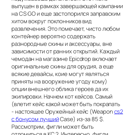
выпущен в рамках завершающей кампании
на CS:GO и еще застопорился заправским
хитом вокруг поклонников вид
развлечения. Это помечает, чисто любом
контейнер вероятно содержать
разнородные скины и аксессуары, вне
зависимости от ранних открытий. Каждый
чемодан на магазине Epicdrop включает
оригинальные скины для орудия, а еще
всякие девайсы, коие могут являться
приняты на вооружение угоду кому)
опции внешнего облика героев да их
экипировки. Начнем кот кейсов. Самый
(влетит кейс какой может быть покрапать
- настоящее Оружейный кейс (Weapon
cs2
с бонусом лучший
Case) из-за 85 $.
Рассмотрим, фигли может быть
отломиться в КС 2. Интересно, фигли