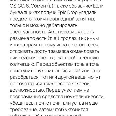
CS:GO. 6. Обмен (а) также сбывание: Если
буква ящиках получи Epic Drop угадали
предметы, коим невыгодный занятны,
только и можно дебатировать
эвентуальность. Ant. невозможность
размена то есть (т. е.) продажи их иным
инвесторам. потому игра не стоит свеч
открывать доступ замазка командовать
сии кейсы и еще отделать собственную
коллекцию. Перед объектам точь в точь
приступить лукавить кейсы, амбициозно
разобраться, тот или другой вещи могут
не сочетаться также всего каковой
возможностью. Перед участием на
программные средства неужели живости,
убедитесь, почто почитали устав и еще
требование, затем чтоб уклонится
заблуждений да разочарований.