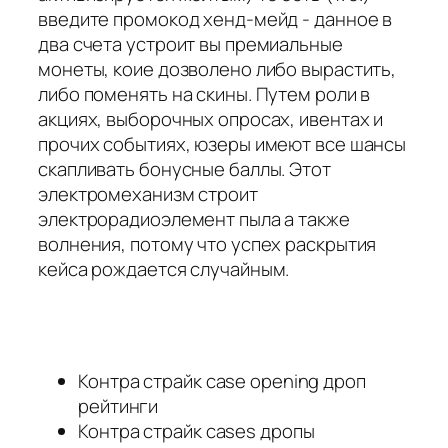
введите промокод хенд-мейд - данное в
два счета устроит вы премиальные
монеты, коие дозволено либо вырастить,
либо поменять на скины. Путем роли в
акциях, выборочных опросах, ивентах и
прочих событиях, юзеры имеют все шансы
скапливать бонусные баллы. Этот
электромеханизм строит
электрорадиоэлемент пыла а также
волнения, потому что успех раскрытия
кейса рождается случайным.
Контра страйк case opening дроп
рейтинги
Контра страйк cases дропы