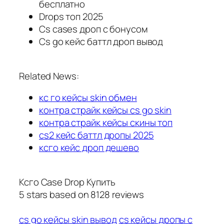
бесплатно
Drops топ 2025
Cs cases дроп с бонусом
Cs go кейс баттл дроп вывод
Related News:
кс го кейсы skin обмен
контра страйк кейсы cs go skin
контра страйк кейсы скины топ
cs2 кейс баттл дропы 2025
ксго кейс дроп дешево
Ксго Case Drop Купить
5
stars based on
8128
reviews
cs go кейсы skin вывод
cs кейсы дропы с