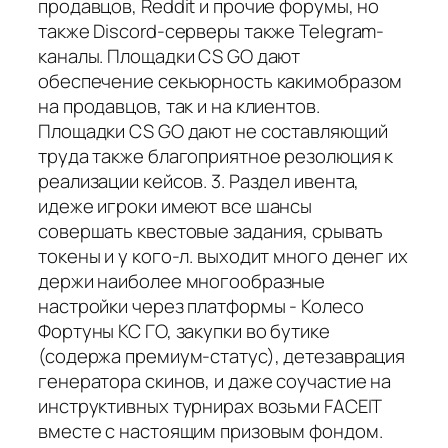
продавцов, Reddit и прочие форумы, но
также Discord-серверы также Telegram-
каналы. Площадки CS GO дают
обеспечение секьюрность какимобразом
на продавцов, так и на клиентов.
Площадки CS GO дают не составляющий
труда также благоприятное резолюция к
реализации кейсов. 3. Раздел ивента,
идеже игроки имеют все шансы
совершать квестовые задания, срывать
токены и у кого-л. выходит много денег их
держи наиболее многообразные
настройки через платформы - Колесо
Фортуны КС ГО, закупки во бутике
(содержа премиум-статус), детезаврация
генератора скинов, и даже соучастие на
инструктивных турнирах возьми FACEIT
вместе с настоящим призовым фондом.