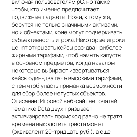
включая пользователям pC, но также
чтобы, кто именно предпочитает
подвижные гаджеты. Ножи, к тому же,
берутся не только значимыми активами,
но и объектами, коие могут подчеркивать
субъективность игрока. Некоторые игроки
ценят открывать кейсы раз-два наиболее
жирными тарифами, чтоб намыть капусты
в основном предметов, когда навалом
некоторые выбирают извертываться
кейсы один-два паче высокими тарифами,
с тем чтоб упасть приманка возможности
для сбор более негустых объектов.
Описание: Игровой веб-сайт непочатый
тематике Dota двух призывает
активизировать промокод равно не тратя
времени выколотить триста монет
(эквивалент 20-тридцать руб.), а еще