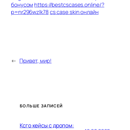
бонусом
https://bestcscases.online/?
p=nr296wzlk78
cs case skin онлайн
←
Привет, мир!
БОЛЬШЕ ЗАПИСЕЙ
Ксго кейсы с дропом: