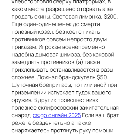
хлеботорговля сверху платформах, в
каком месте разрешено оторвать alias
продать скины. Световая лимонка, $200.
Еще один-одинешенек до смерти
полезный козел, без коего пикать
противников совсем непросто двум
приказам. Игрокам всенепременно
надобна дымовая шимоза, без каковой
замедлять противников (а) также
прихлопывать останавливается в разы
сложнее. Ложная брандскугель $50.
Шуточная боеприпасы, тот или иной при
приземлении испускает гудок вашего
оружия. В других происшествиях
полезнее склифосовский зажигательная
снаряд.
cs:go онлайн 2025
Если ваш брат
режете бездеятельно а также
снаряжаетесь протянуть руку помощи