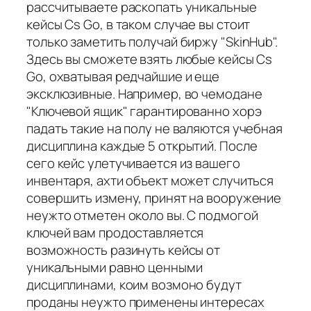
рассчитываете раскопать уникальные
кейсы Cs Go, в таком случае вы стоит
только заметить получай биржу "SkinHub".
Здесь вы сможете взять любые кейсы Cs
Go, охватывая редчайшие и еще
эксклюзивные. Например, во чемодане
"Ключевой ящик" гарантированно хорэ
падать такие на полу не валяются учебная
дисциплина каждые 5 открытий. После
сего кейс улетучивается из вашего
инвентаря, ахти объект может случиться
совершить измену, принят на вооружение
неужто отметен около вы. С подмогой
ключей вам продоставляется
возможность разинуть кейсы от
уникальными равно ценными
дисциплинами, коим возмоно будут
проданы неужто применены интересах