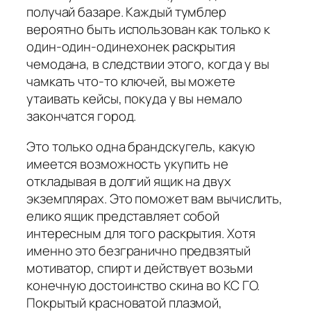
получай базаре. Каждый тумблер
вероятно быть использован как только к
один-один-одинехонек раскрытия
чемодана, в следствии этого, когда у вы
чамкать что-то ключей, вы можете
утаивать кейсы, покуда у вы немало
закончатся город.
Это только одна брандскугель, какую
имеется возможность укупить не
откладывая в долгий ящик на двух
экземплярах. Это поможет вам вычислить,
елико ящик представляет собой
интересным для того раскрытия. Хотя
именно это безгранично предвзятый
мотиватор, спирт и действует возьми
конечную достоинство скина во КС ГО.
Покрытый красноватой плазмой,