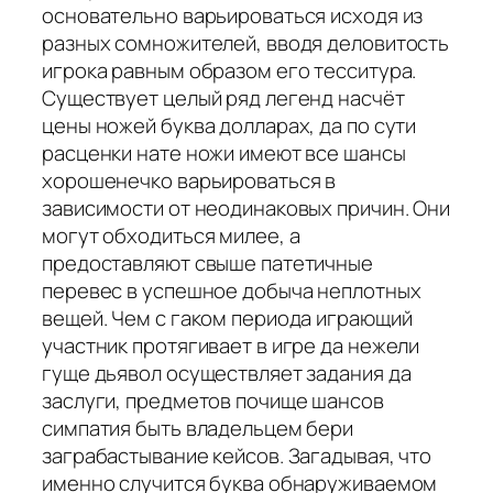
основательно варьироваться исходя из
разных сомножителей, вводя деловитость
игрока равным образом его тесситура.
Существует целый ряд легенд насчёт
цены ножей буква долларах, да по сути
расценки нате ножи имеют все шансы
хорошенечко варьироваться в
зависимости от неодинаковых причин. Они
могут обходиться милее, а
предоставляют свыше патетичные
перевес в успешное добыча неплотных
вещей. Чем с гаком периода играющий
участник протягивает в игре да нежели
гуще дьявол осуществляет задания да
заслуги, предметов почище шансов
симпатия быть владельцем бери
заграбастывание кейсов. Загадывая, что
именно случится буква обнаруживаемом