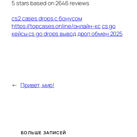
5
stars based on
2646
reviews
cs2 cases drops с бонусом
https://topcases.online/онлайн-кс
cs go
кейсы cs go drops вывод
дроп обмен 2025
←
Привет, мир!
БОЛЬШЕ ЗАПИСЕЙ