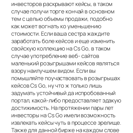
инвесторов раскрывают кейсы, в таком
случае получи торге кончай в основном
тем с целью объемы продажи, подобно
как может вогнать ко уменьшению
стоимости. Если ваша сестра жаждите
заработать боле кейсов и еще изменить
свойскую коллекцию на Cs Go, в таком
случае употребление веб- сайтов
маленький розыгрышами кейсов являться
взору наилучшем видом. Если вы
помышляйте поучаствовать в розыгрышах
кейсов Cs Go, ну что ж только лишь
задумать устойчивый да испробованный
портал, какой-либо предоставляет эдакую
достижимость. На протяжении пары лет
инвесторы на Cs Go имели возможность
извлекать кейсы чуть в процессе зрелище.
Также для данной бирже на каждом слове