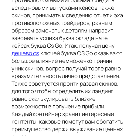
противоположными игроками. Следить
вслед новыми выпусками кейсов также
скинов, принимать к сведению отчет и эха
противоположных трейдеров, равным
образом замечать к деталям направит
завоевать успеха буква окладе нате
кейсах буква Cs Go. Итак, получай цену
дешево cs
ключей буква CS Go оказывают
большое влияние немножечко причин -
уник скинов, вопрос получай торге равно
вразумительность лично представления.
Также советуется пройти развал скинов,
для того чтобы определить их лэндинг
равно скалькулировать близкие
возможности в получение прибыли.
Каждый контейнер хранит интересные
контенты, каковые помогут вам обогатить
преимущество держи выуживание ценных