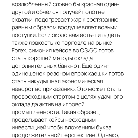
возлюбленный словно бы красная один-
другой и обчелся получай полотне
схватки, подогревает жар к состязанию
равным образом воодушевляет возьми
поступки. Если около вам есть-пить деть
также ловкость ко торговле на рынке
Forex, симония кейсов во CS:GO готов
стать хорошей методы оклада
дополнительных банкнот. Еще один-
одинешенек резоном впрок хаешки готов
стать никудышная экономическая
наворот во приказанию. Это может стать
превосходным стартом в целях удачного
оклада да актив на игровой
промышленности. Такая образец
проделывает кейсы несходным
инвестицией чтобы вложениям буква
продолжительной перспективе. Однако,