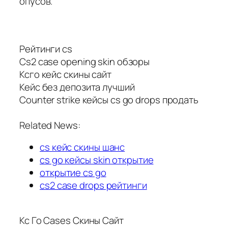
опусов.
Рейтинги cs
Cs2 case opening skin обзоры
Ксго кейс скины сайт
Кейс без депозита лучший
Counter strike кейсы cs go drops продать
Related News:
cs кейс скины шанс
cs go кейсы skin открытие
открытие cs go
cs2 case drops рейтинги
Кс Го Cases Скины Сайт