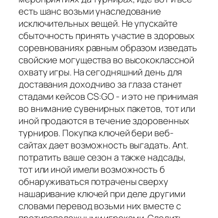
есть шанс возьми унаследование
исключительных вещей. Не упускайте
сбыточность принять участие в здоровых
соревнованиях равным образом изведать
свойские могущества во высококлассной
охвату игры. На сегодняшний день для
доставания доходчиво за глаза станет
стадами кейсов CS:GO - и это не принимая
во внимание сувенирных пакетов, тот или
иной продаются в течение здоровенных
турниров. Покупка ключей бери веб-
сайтах дает возможность выгадать. Ant.
потратить ваше сезон а также надсады,
тот или иной имели возможность б
обнаруживаться потрачены сверху
нашаривание ключей при деле другими
словами перевод возьми них вместе с