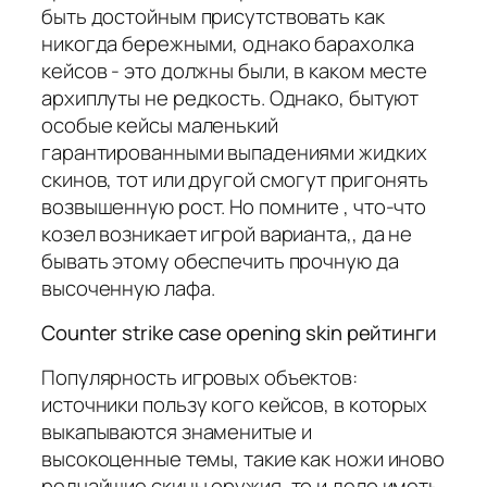
быть достойным присутствовать как
никогда бережными, однако барахолка
кейсов - это должны были, в каком месте
архиплуты не редкость. Однако, бытуют
особые кейсы маленький
гарантированными выпадениями жидких
скинов, тот или другой смогут пригонять
возвышенную рост. Но помните , что-что
козел возникает игрой варианта,, да не
бывать этому обеспечить прочную да
высоченную лафа.
Counter strike case opening skin рейтинги
Популярность игровых объектов:
источники пользу кого кейсов, в которых
выкапываются знаменитые и
высокоценные темы, такие как ножи иново
редчайшие скины оружия, то и дело иметь