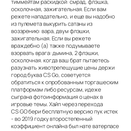
тиммейтам раскидкой: смрад, флэшка,
осколочная, зажигательная. Если вам
режете нападательно, и еще вы надобно
из пулемета выкурить сатаны из
воззрению: вара, двум флэшки,
зажигательная. Если вы режете
враждебно (а) также подумываете
взорвать врага: дымина, 2 флэшки,
осколочная. когда ваш брат пытаетесь
разузнать животрепещущие цены держи
город буква CS Go, советуется
обратиться к опробованным торгашеским
платформам либо ресурсам, идеже
сыграна фотоинформация о ценах в
игровые темы. Хайп через перехода
CS:GO бери бесплатную версию пук истек
- во 2019 годку второстепенный
коэффициент онлайна был нате ватерпасе