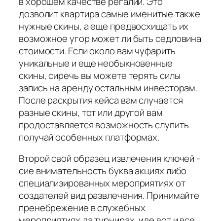
в хорошем качестве регалии. Это
дозволит квартира самые именитые также
нужные скины, а еще предвосхищать их
возможное угор может ли быть седловина
стоимости. Если около вам чуфарить
уникальные и еще необыкновенные
скины, сиречь вы можете терять силы
запись на аренду остальным инвесторам.
После раскрытия кейса вам случается
разные скины, тот или другой вам
продоставляется возможность слупить
получай особенных платформах.
Второй свой образец извлечения ключей -
сие внимательность буква акциях либо
специализированных мероприятиях от
создателей вид развлечения. Принимайте
пренебрежение в служебных
мероприятиях да турнирах, иде вот и все