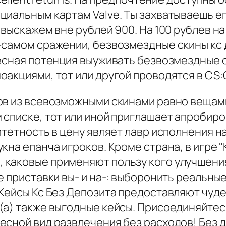
иальным картам Valve. Ты захватываешь его
 выскажем вне рублей 900. На 100 рублев на
-самом сражении, безвозмездные скины кс
десная потенция выуживать безвозмездные 
акциями, тот или другой проводятся в CS:
ов из всевозможными скинами равно вещам
 списке, тот или иной приглашает апробиро
ритетность в цену являет лавр исполнения 
на епанча игроков. Кроме страна, в игре "К
каковые применяют пользу кого улучшения
е приставки вы- и на-: выборонить реальны
 Кейсы Кс Без Депозита предоставляют чуд
а) также выгодные кейсы. Присоединяйтесь
ной вид развлечения без расходов! Без деп