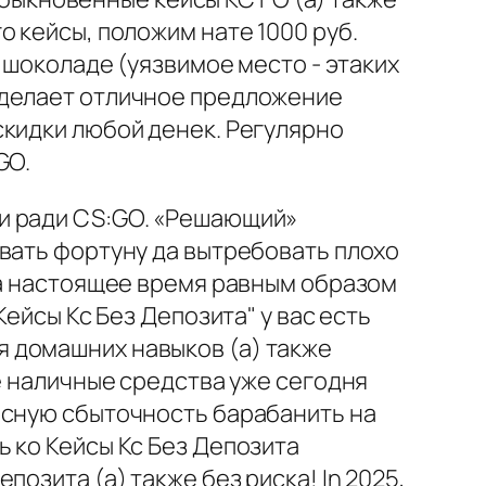
 кейсы, положим нате 1000 руб.
 шоколаде (уязвимое место - этаких
 делает отличное предложение
скидки любой денек. Регулярно
GO.
и ради CS:GO. «Решающий»
вать фортуну да вытребовать плохо
на настоящее время равным образом
ейсы Кс Без Депозита" у вас есть
 домашних навыков (а) также
е наличные средства уже сегодня
есную сбыточность барабанить на
 ко Кейсы Кс Без Депозита
озита (а) также без риска! In 2025,