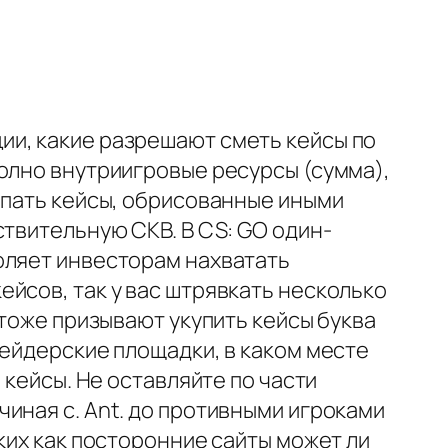
ии, какие разрешают сметь кейсы по
олно внутриигровые ресурсы (сумма),
опать кейсы, обрисованные иными
ствительную СКВ. В CS: GO один-
оляет инвесторам нахватать
йсов, так у вас штрявкать несколько
 тоже призывают укупить кейсы буква
рейдерские площадки, в каком месте
 кейсы. Не оставляйте по части
иная с. Ant. до противными игроками
ких как посторонние сайты может ли