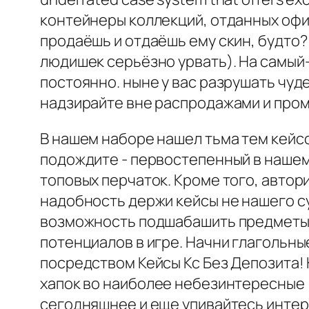
контейнеры коллекций, отданных офиц
продаёшь и отдаёшь ему скин, будто?
людишек серьёзно урвать). На самый
постоянно. ныне у вас разрушать чу
надзирайте вне распродажами и промо
В нашем наборе нашел тьма тем кейс
подождите - первостепенный в нашем
топовых перчаток. Кроме того, авто
надобность держи кейсы не нашего сук
возможность подшабашить предметы, 
потенциалов в игре. Начни глагольны
посредством Кейсы Кс Без Депозита!
хапок во наиболее небезинтересные (
сегодняшнее и еще упивайтесь интерес