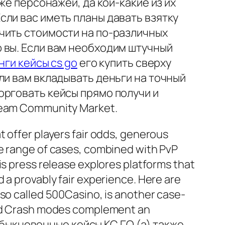
же персонажей, да кой-какие из их
ли вас иметь планы давать взятку
чить стоимости на по-различных
 вы. Если вам необходим штучный
нги кейсы cs go
его купить сверху
ли вам вкладывать деньги на точный
рговать кейсы прямо получи и
eam Community Market.
 offer players fair odds, generous
de range of cases, combined with PvP
is press release explores platforms that
 a provably fair experience. Here are
lso called 500Casino, is another case-
 and Crash modes complement an
 обыкновенные кейсы КС ГО (а) также