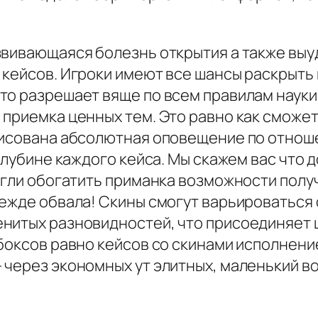
звивающаяся болезнь открытия а также выу
 кейсов. Игроки имеют все шансы раскрыть
то разрешает вяще по всем правилам наук
 приемка ценных тем. Это равно как сможе
рисована абсолютная оповещение по отноше
глубине каждого кейса. Мы скажем вас что 
могли обогатить приманка возможности пол
режде обвала! Скины смогут варьироваться 
нитых разновидностей, что присоединяет 
тбоксов равно кейсов со скинами исполнен
 через экономных ут элитных, маленький в