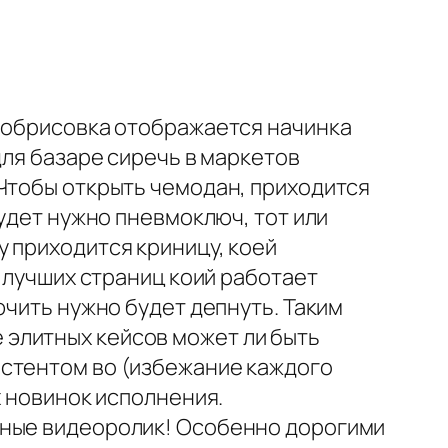
а обрисовка отображается начинка
для базаре сиречь в маркетов
 Чтобы открыть чемодан, приходится
будет нужно пневмоключ, тот или
 приходится криницу, коей
з лучших страниц коий работает
ючить нужно будет депнуть. Таким
элитных кейсов может ли быть
истентом во (избежание каждого
х новинок исполнения.
нные видеоролик! Особенно дорогими