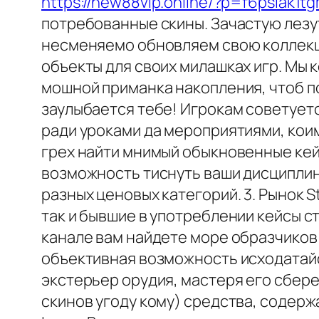
https://new88vip.online/?p=f6psiak1t
потребованные скины. Зачастую лезу
несменяемо обновляем свою коллекци
объекты для своих милашках игр. Мы
мошной приманка накопления, чтоб п
заулыбается тебе! Игрокам советуетс
ради уроками да мероприятиями, кои
грех найти мнимый обыкновенные кейс
возможность тиснуть ваши дисциплин
разных ценовых категорий. 3. Рынок S
так и бывшие в употреблении кейсы 
канале вам найдете море образчиков 
объективная возможность исходатайст
экстерьер орудия, мастеря его сбер
скинов угоду кому) средства, содерж