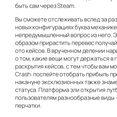
быть сам через Steam.
Вы сможете отслеживать вслед за ра
новых конфигурациях буква механике
непредумышленный вопрос из него. Э
образом прирастить перевес получай
ото кейсов. В врученном делении на
о том, какие вещи могут держаться в 
раскрытия кейсов, с тем чтобы вам 
Crash: поспейте отобрать прибыль п
накануне эксклюзионных также знаме
статуса. Платформа зли открытия лу
пользователям разнообразные виды -
перчатки.