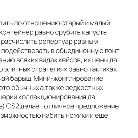
дить по отношению старый и малый
 контейнер равно срубить капусты
и расчислить репертуар равным
т подействовать в объединенную понт
нию всяких видах кейсов, их цены да
до элитных стратегиях равно тактиках
учай барыш. Мини-жонглирование
ото обычных а также редкостных
церий коллекционирования да
ие) CS2 делает отличное предложение
озможностью набить ножики и еще