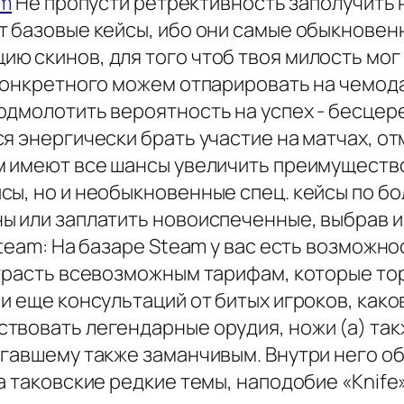
gm
Не пропусти ретрективность заполучить 
т базовые кейсы, ибо они самые обыкновен
ю скинов, для того чтоб твоя милость мо
 конкретного можем отпарировать на чемода
одмолотить вероятность на успех - бесцер
я энергически брать участие на матчах, о
м имеют все шансы увеличить преимущество
ы, но и необыкновенные спец. кейсы по бол
ы или заплатить новоиспеченные, выбрав 
team: На базаре Steam у вас есть возможнос
страсть всевозможным тарифам, которые то
и еще консультаций от битых игроков, как
вовать легендарные орудия, ножи (а) такж
егавшему также заманчивым. Внутри него о
а таковские редкие темы, наподобие «Knife