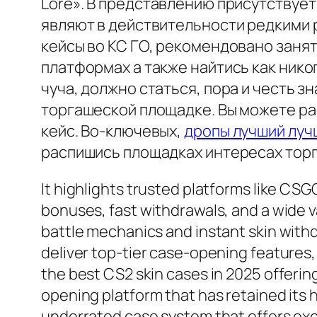
Lore». В представлению присутствует 
являют в действительности редкими 
кейсы во КС ГО, рекомендовано заня
платформах а также найтись как ник
чуча, должно статься, пора и честь 
торгашеской площадке. Вы можете рас
кейс. Во-ключевых,
дропы лучший луч
распишись площадках интересах торг
It highlights trusted platforms like CS
bonuses, fast withdrawals, and a wide 
battle mechanics and instant skin withd
deliver top-tier case-opening features,
the best CS2 skin cases in 2025 offerin
opening platform that has retained its
underrated case system that offers e