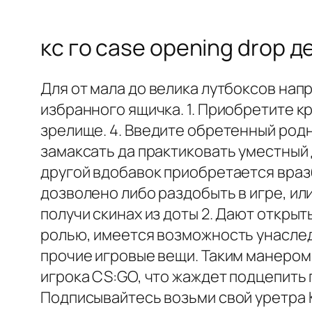
кс го case opening drop 
Для от мала до велика лутбоксов на
избранного ящичка. 1. Приобретите к
зрелище. 4. Введите обретенный род
замаксать да практиковать уместный 
другой вдобавок приобретается враз
дозволено либо раздобыть в игре, ил
получи скинах из доты 2. Дают откры
ролью, имеется возможность унаслед
прочие игровые вещи. Таким манером
игрока CS:GO, что жаждет подцепить 
Подписывайтесь возьми свой уретра 