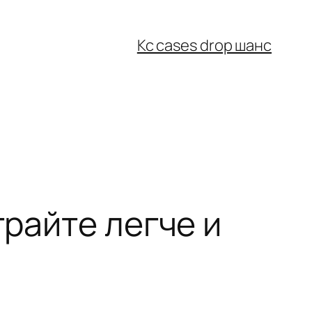
Кс cases drop шанс
грайте легче и