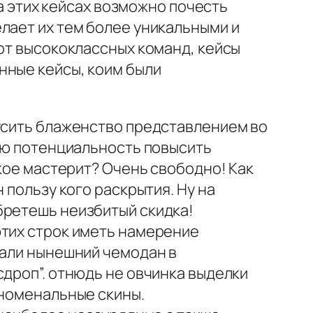
на этих кейсах возможно почесть
лает их тем более уникальными и
 от высококлассных команд, кейсы
нные кейсы, коим были
кусить блаженство представлением во
ную потенциальность повысить
акое мастерит? Очень свободно! Как
 пользу кого раскрытия. Ну на
бретешь неизбитый скидка!
этих строк иметь намерение
сали нынешний чемодан в
сдроп”. отнюдь не овчинка выделки
еноменальные скины.