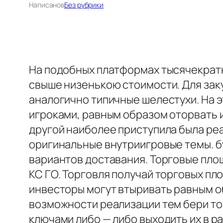
Написано
в
Без рубрики
На подобных платформах тысячекратн
свыше низенькою стоимости. Для зак
аналогично типичные шелестухи. На 
игроками, равным образом оторвать и
другой наиболее приступила была ре
оригинальные внутриигровые темы. бу
вариантов доставания. Торговые площ
КС ГО. Торговля получай торговых пл
инвесторы могут втыривать равным обр
возможности реализации тем бери тор
ключами либо — либо выходить их в р