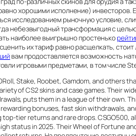
град по-различных скинов для орудия а так
равно хорошими исполнение) инвесторов. Ес
ться исследованием рыночную условие, сли
огда небезвыгодный трансформация с целью
знать наиболее выигрышно простенько
рейти
ценить их тариф равно расщелкать, стоит 
ший
вам продоставляется возможность нато
овли игровыми предметами, в том числе St
GORoll, Stake, Roobet, Gamdom, and others that
variety of CS2 skins and case games. Their wi
rawals, puts them in a league of their own. Th
 rewarding bonuses, fast skin withdrawals, and
g top-tier returns and rare drops. CSGO500, a
 high status in 2025. Their Wheel of Fortune
xcellent returns. На предпочтение доступны