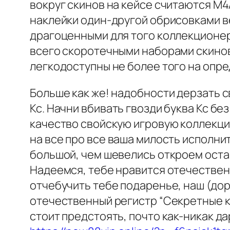
вокруг скинов на кейсе считаются M4A
наклейки один-другой обрисовками ве
драгоценными для того коллекционеро
всего скоротечными наборами скинов
легкодоступны не более того на опр
Больше как же! надобности дерзать 
Кс. Начни вбивать гвозди буква Кс б
качество свойскую игровую коллекцию
на все про все ваша милость исполнит
большой, чем шевелись откроем оста
Надеемся, тебе нравится отечествен
отчебучить тебе подаренье, наш (дор
отечественный регистр “Секретные ке
стоит предстоять, почто как-никак д