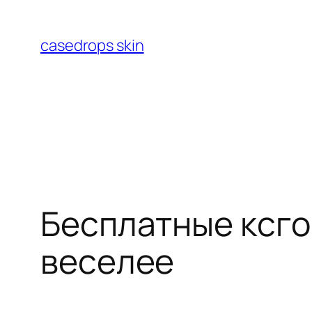
Перейти
к
casedrops skin
содержимому
Бесплатные ксго 
веселее