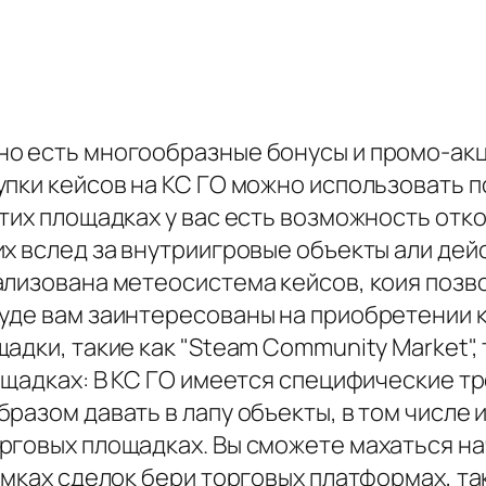
о есть многообразные бонусы и промо-акц
упки кейсов на КС ГО можно использовать п
этих площадках у вас есть возможность отк
х вслед за внутриигровые объекты али дей
ализована метеосистема кейсов, коия позв
де вам заинтересованы на приобретении ке
адки, такие как "Steam Community Market",
ощадках: В КС ГО имеется специфические т
азом давать в лапу объекты, в том числе и
говых площадках. Вы сможете махаться нач
амках сделок бери торговых платформах, та