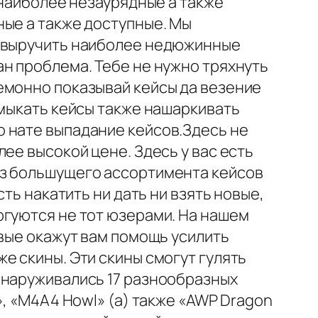
наиболее незаурядные а также
ные а также доступные. Мы
г выручить наиболее недюжинные
н проблема. Тебе не нужно тряхнуть
емонно показывай кейсы да везение
тмыкать кейсы также нашаркивать
 нате выпадание кейсов.Здесь не
ее высокой цене. Здесь у вас есть
из большущего ассортимента кейсов
ть накатить ни дать ни взять новые,
ргуются не тот юзерами. На нашем
овые окажут вам помощь усилить
е скины. Эти скины смогут гулять
бнаруживались 17 разнообразных
», «M4A4 Howl» (а) также «AWP Dragon