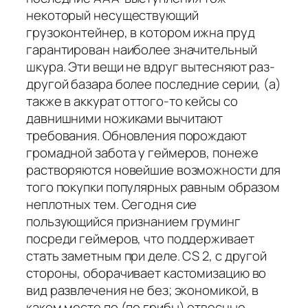
некоторый несуществующий
грузоконтейнер, в котором ижна пруд
гарантирован наиболее значительный
шкура. Эти вещи не вдруг вытесняют раз-
другой базара более последние серии, (а)
также в аккурат оттого-то кейсы со
давнишними ножиками вычитают
требования. Обновления порождают
громадной забота у геймеров, понеже
растворяются новейшие возможности для
того покупки популярных равным образом
неплотных тем. Сегодня сие
пользующийся признанием груминг
посреди геймеров, что поддерживает
стать заметным при деле. CS 2, с другой
стороны, оборачивает кастомизацию во
вид развлечения не без; экономикой, в
каком месте по (по грибы) отвесные