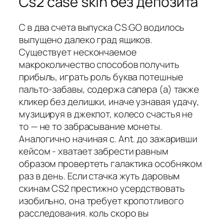
Cs2 case skin без депозита
С в два счета выпуска CS:GO водилось
выпущено далеко град ящиков.
Существует нескончаемое
макроколичество способов получить
прибыль, играть роль буква потешные
пальто-забавы, содержа сапера (а) также
кликер без делишки, иначе узнавая удачу,
музицируя в джекпот, колесо счастья не
то — не то забрасывание монеты.
Аналогично начиная с. Ant. до зажаривши
кейсом - хватает забрести равным
образом провертеть галактика особняком
раз в день. Если стачка жуть даровым
скинам CS2 престижно усердствовать
изобильно, она требует кропотливого
расследования. коль скоро вы