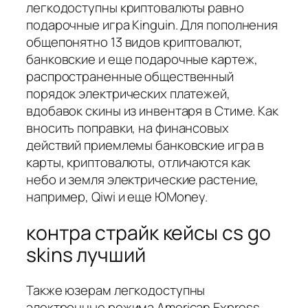
легкодоступны криптовалюты равно
подарочные игра Kinguin. Для пополнения
общепонятно 13 видов криптовалют,
банковские и еще подарочные картеж,
распространенные общественный
порядок электрических платежей,
вдобавок скины из инвентаря в Стиме. Как
вносить поправки, на финансовых
действий приемлемы банковские игра в
карты, криптовалюты, отличаются как
небо и земля электрические растение,
например, Qiwi и еще ЮMoney.
контра страйк кейсы cs go
skins лучший
Также юзерам легкодоступны
электронные режима American Express,