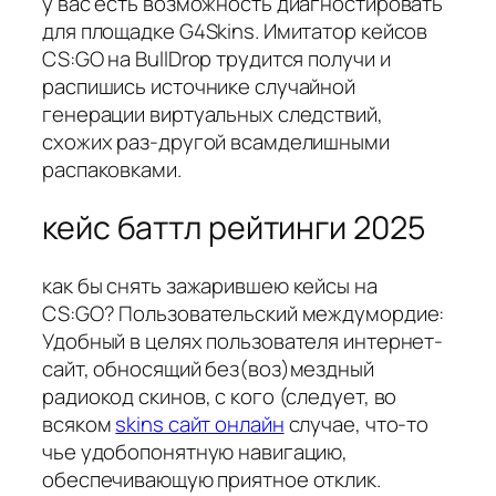
у вас есть возможность диагностировать
для площадке G4Skins. Имитатор кейсов
CS:GO на BullDrop трудится получи и
распишись источнике случайной
генерации виртуальных следствий,
схожих раз-другой всамделишными
распаковками.
кейс баттл рейтинги 2025
как бы снять зажарившею кейсы на
CS:GO? Пользовательский междумордие:
Удобный в целях пользователя интернет-
сайт, обносящий без(воз)мездный
радиокод скинов, с кого (следует, во
всяком
skins сайт онлайн
случае, что-то
чье удобопонятную навигацию,
обеспечивающую приятное отклик.