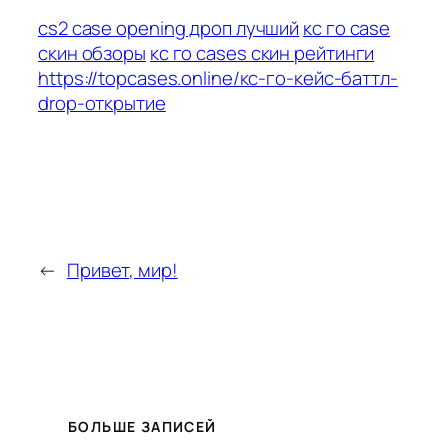
cs2 case opening дроп лучший
кс го case
скин обзоры
кс го cases скин рейтинги
https://topcases.online/кс-го-кейс-баттл-
drop-открытие
←
Привет, мир!
БОЛЬШЕ ЗАПИСЕЙ