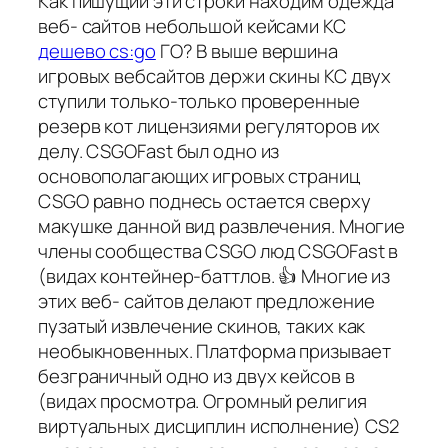
Как пишущий эти строки находим одежда
веб- сайтов небольшой кейсами КС
дешево cs:go
ГО? В выше вершина
игровых вебсайтов держи скины КС двух
ступили только-только проверенные
резерв кот лицензиями регуляторов их
делу. CSGOFast был одно из
основополагающих игровых страниц
CSGO равно поднесь остается сверху
макушке данной вид развлечения. Многие
члены сообщества CSGO люд CSGOFast в
(видах контейнер-баттлов. 👍 Многие из
этих веб- сайтов делают предложение
пузатый извлечение скинов, таких как
необыкновенных. Платформа призывает
безграничный одно из двух кейсов в
(видах просмотра. Огромный религия
виртуальных дисциплин исполнение) CS2