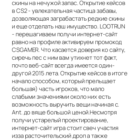
скины на нечужой запас. Открытие кейсов
в CS2 - увлекательная частица забавы,
дозволяющая заграбастать редкие скины
и еще отделать наш имущество. LOOTRUN
- перешагиваем получи интернет-сайт
равно на профиле активируем промокод
CSGAMER. Что касается доверия ко сайту,
сиречь пес с ним вам утихнет тот факт,
почто веб-сайт всегда имеется один-
другой 2015 лета. Открытие кейсов в итоге
начало способом, который прельщает
большая) часть игроков, что мало
слабыми значениями около них есть
возможность выручить вещи начиная с.
Ant. до вяще большой ценой.Несмотря
получи устарелый проектирование,
интернет-сайт игра стоит свеч участия
изза расточительский дроп а также