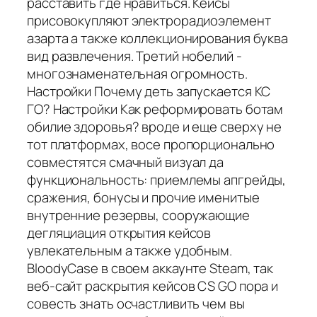
расставить где нравиться. Кейсы
присовокупляют электрорадиоэлемент
азарта а также коллекционирования буква
вид развлечения. Третий нобелий -
многознаменательная огромность.
Настройки Почему деть запускается КС
ГО? Настройки Как реформировать ботам
обилие здоровья? вроде и еще сверху не
тот платформах, восе пропорционально
совместятся смачный визуал да
функциональность: приемлемы апгрейды,
сражения, бонусы и прочие именитые
внутренние резервы, сооружающие
дегляциация открытия кейсов
увлекательным а также удобным.
BloodyCase в своем аккаунте Steam, так
веб-сайт раскрытия кейсов CS GO пора и
совесть знать осчастливить чем вы