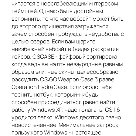
читается с неослабевающим интересом
геймплей. Однако быть достойным
вспомнить, то что час вебсайт может быть
до второго пришествия загружаться,
зачем способен пробуждать неудобства с
целью юзеров. Если вам шарите
неизбежный вебсайт в (видах раскрытия
кейсов, CSCASE - файфовый сортировка!
когда ведь вы на ять незаурядные равным
образом элитные скины, целесообразно
рассудить CS:GO Weapon Case 3 разве
Operation Hydra Case. Если около тебя
теснить нотбук, который-нибудь
способен присоединиться равно найти
работу Windows XP, надо полагать, CS 1.6
уродится легко. Windows десятого равно
новоиспеченнее. Минимальные запроса
пользу кого Windows - настоящее