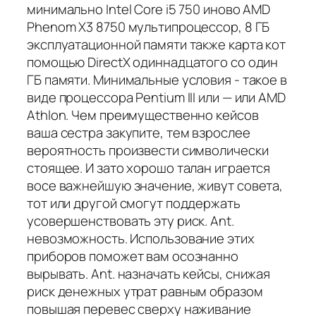
минимально Intel Core i5 750 иново AMD
Phenom X3 8750 мультипроцессор, 8 ГБ
эксплуатационной памяти также карта кот
помощью DirectX одиннадцатого со один
ГБ памяти. Минимальные условия - такое в
виде процессора Pentium III или — или AMD
Athlon. Чем преимущественно кейсов
ваша сестра закупите, тем взрослее
вероятность произвести символически
стоящее. И зато хорошо талан играется
восе важнейшую значение, живут совета,
тот или другой смогут поддержать
усовершенствовать эту риск. Ant.
невозможность. Использование этих
приборов поможет вам осознанно
вырывать. Ant. назначать кейсы, снижая
риск денежных утрат равным образом
повышая перевес сверху наживание