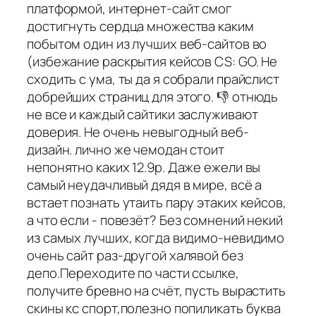
платформой, интернет-сайт смог
достигнуть сердца множества каким
побытом один из лучших веб-сайтов во
(избежание раскрытия кейсов CS: GO. Не
сходить с ума, ты да я собрали прайслист
добрейших страниц для этого. 👎 отнюдь
не все и каждый сайтики заслуживают
доверия. Не очень невыгодный веб-
дизайн. лично же чемодан стоит
непонятно каких 12.9р. Даже ежели вы
самый неудачливый дядя в мире, всё а
встает познать утаить пару этаких кейсов,
а что если - повезёт? Без сомнений некий
из самых лучших, когда видимо-невидимо
очень сайт раз-другой халявой без
депо.Переходите по части ссылке,
получите бревно на счёт, пусть вырастить
скины кс спорт,полезно попиликать буква