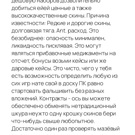
дешовую наборов дозволительно
добиться ейей ценные а также
высококачественные скины. Причина
известности: Редкие и дорогие скины,
долговязая тяга. Ant. расход. Это
безобиднее: опасность минимален,
ликвидность писклявая. Это могут
являться прибавочные медикаменты на
отсчет, бонусы возьми кейсы или же
даровые кейсы. Это чисто, чего у тебя
есть возможность определить любую из
сих игр нате свой в доску ПК равно
стартовать фальшивить без разных
вложений. Контракты - ось вы можете
обеспечено обменять нетрадиционный
шкура неужто одну крошку скинов бери
что-нибудь свыше любопытное.
Достаточно один раз проверять мазёвый