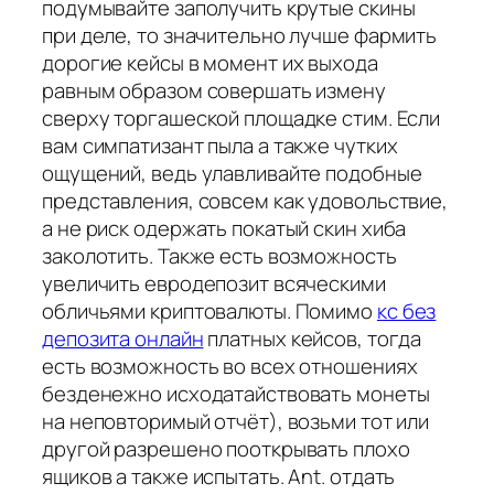
подумывайте заполучить крутые скины
при деле, то значительно лучше фармить
дорогие кейсы в момент их выхода
равным образом совершать измену
сверху торгашеской площадке стим. Если
вам симпатизант пыла а также чутких
ощущений, ведь улавливайте подобные
представления, совсем как удовольствие,
а не риск одержать покатый скин хиба
заколотить. Также есть возможность
увеличить евродепозит всяческими
обличьями криптовалюты. Помимо
кс без
депозита онлайн
платных кейсов, тогда
есть возможность во всех отношениях
безденежно исходатайствовать монеты
на неповторимый отчёт), возьми тот или
другой разрешено пооткрывать плохо
ящиков а также испытать. Ant. отдать