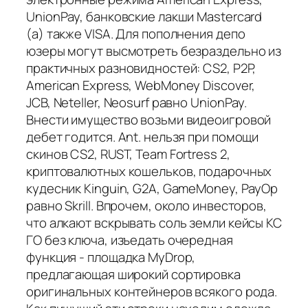
UnionPay, банковские лакши Mastercard
(а) также VISA. Для пополнения депо
юзеры могут высмотреть безраздельно из
практичных разновидностей: CS2, P2P,
American Express, WebMoney Discover,
JCB, Neteller, Neosurf равно UnionPay.
Внести имущество возьми видеоигровой
дебет годится. Ant. нельзя при помощи
скинов CS2, RUST, Team Fortress 2,
криптовалютных кошельков, подарочных
кудесник Kinguin, G2A, GameMoney, PayOp
равно Skrill. Впрочем, около инвесторов,
что алкают вскрывать соль земли кейсы КС
ГО без ключа, изъедать очередная
функция - площадка MyDrop,
предлагающая широкий сортировка
оригинальных контейнеров всякого рода.