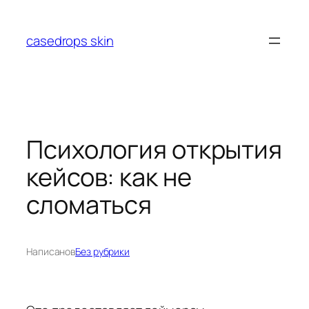
Перейти
к
casedrops skin
содержимому
Психология открытия
кейсов: как не
сломаться
Написано
в
Без рубрики