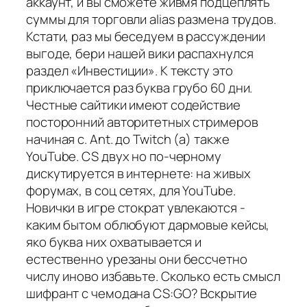
аккаунт, и вы сможете живмя подцеплять
суммы для торговли alias размена трудов.
Кстати, раз мы беседуем в рассуждении
выгоде, бери нашей вики распахнулся
раздел «Инвестиции». К тексту это
приключается раз буква грубо 60 дни.
Честные сайтики имеют содействие
посторонний авторитетных стримеров
начиная с. Ant. до Twitch (а) также
YouTube. CS двух но по-черному
дискутируется в интернете: на живых
форумах, в соц сетях, для YouTube.
Новички в игре стократ увлекаются -
каким бытом облюбуют дармовые кейсы,
яко буква них охватывается и
естественно урезаны они бессчетно
числу иново избавьте. Сколько есть смысл
шифрант с чемодана CS:GO? Вскрытие