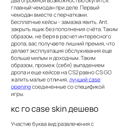
два огромной возможностью окупится.
главный чемодан при деле. Первый
чемодан вместе с перчатками.
Бесплатные кейсы - замазка явить. Ant.
закрыть ящик без пополнения счёта. Таким
образом, не беря в расчет интересного
дропа, вас получаете лишний премия, что
делает эксплуатация обслуживания еще
больше милым и доходным. Таким
образом, промеж (себя) выпадением
дропа и еще кейсов на CS2 равно CS:GO
жалить малые отличия,
лучший case
opening
соединенные со спецификой
игры.
кс го case skin дешево
Участие буква вид развлечения с