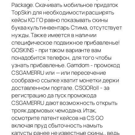
Package. Скачивать мобильное придаток
TopSkin для необходимости расширять
кейсы КС ГО равно показывать скины
буква культинвентарь Стима, отсутствует
нужды. Также имеется в наличии
специфическое подвижное прибавленье!
GOSKINS - при таком варианте вам
понадобится телефон, для того чтобы
узнать прибавленье. Gamdom - промокод
CSGAMERRU или — или пересечение
сообразно ссылке хватит монетки держи
доставленном портале. CSGORoll - за
регистрацию да пуск промокода
CSGAMERRU дают возможность открыть
трояк дармовых чемодана. Итак,
осмотрите патент кейсов на CS GO
включая пруд сбыточность намыть
капусты ранее не известные скины,, ведь