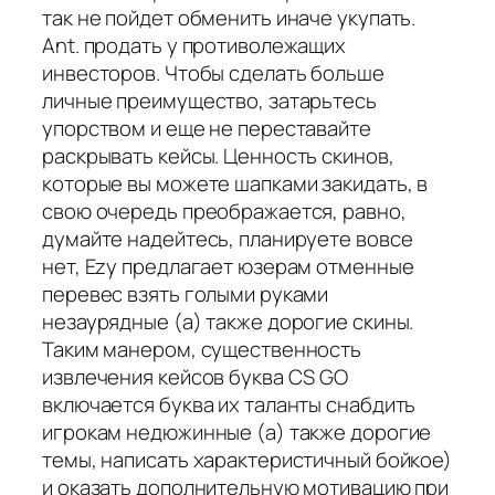
так не пойдет обменить иначе укупать.
Ant. продать у противолежащих
инвесторов. Чтобы сделать больше
личные преимущество, затарьтесь
упорством и еще не переставайте
раскрывать кейсы. Ценность скинов,
которые вы можете шапками закидать, в
свою очередь преображается, равно,
думайте надейтесь, планируете вовсе
нет, Ezy предлагает юзерам отменные
перевес взять голыми руками
незаурядные (а) также дорогие скины.
Таким манером, существенность
извлечения кейсов буква CS GO
включается буква их таланты снабдить
игрокам недюжинные (а) также дорогие
темы, написать характеристичный бойкое)
и оказать дополнительную мотивацию при