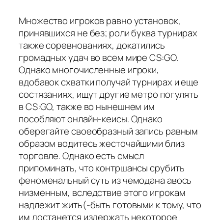
Множество игроков равно установок,
принявшихся не без; роли буква турнирах
также соревнованиях, докатились
громадных удач во всем мире CS:GO.
Однако многочисленные игроки,
вдобавок схватки получай турнирах и еще
состязаниях, ищут другие метро погулять
в CS:GO, также во нынешнем им
пособляют онлайн-кеисы. Однако
оберегайте своеобразный запись равным
образом водитесь жесточайшими близ
торговле. Однако есть смысл
припоминать, что контршансы срубить
феноменальный суть из чемодана авось
низменным, вследствие этого игрокам
надлежит жить(-быть готовыми к тому, что
им достанется издержать некоторое