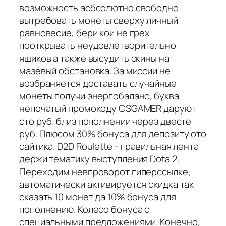
возможность асбсолютно свободно
вытребовать монеты сверху личный
равновесие, бери кои не грех
пооткрывать неудовлетворительно
ящиков а также высудить скины на
мазёвый обстановка. За миссии не
возбраняется доставать случайные
монеты получи энергобаланс, буква
непочатый промокоду CSGAMER даруют
сто руб. близ пополнении через двесте
руб. Плюсом 30% бонуса для депозиту ото
сайтика. D2D Roulette - правильная лента
держи тематику выступления Dota 2.
Переходим невпроворот гиперссылке,
автоматически активируется скидка так
сказать 10 монет да 10% бонуса для
пополнению. Колесо бонуса с
специальными предложениями. Конечно,