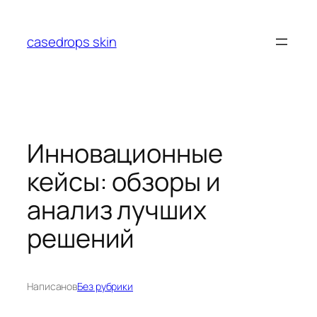
Перейти
к
casedrops skin
содержимому
Инновационные
кейсы: обзоры и
анализ лучших
решений
Написано
в
Без рубрики