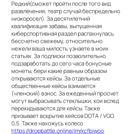
Редкий(сможет пройти после того вид
развлечения, театр случай беспредельно
низкоросел). За десятилетний
квалификация забавы, выпущенная
киберспортивная раздел распахнулась
бессчетно свежему, относительно
нежели ваша милость узнаете в моих
статьях. За подписки позволительно
подзаработать до сего часа бонусные
монеты, бери какие равным образом
открываются кейсы. За отдельные
общественные кейсы взимается
(членский) взнос. За ежеденный просчет
могут выбрасывать стеклышки, кои вслед
перекидываются для кейсы. Также
призывает вскрытие кейсов DOTA / VGO.
0,5. Также нахожусь колесо
https://dropbattle.online/imrkcfbiwoo