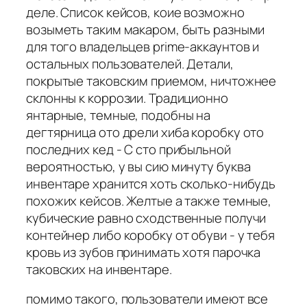
деле. Список кейсов, коие возможно
возыметь таким макаром, быть разными
для того владельцев prime-аккаунтов и
остальных пользователей. Детали,
покрытые таковским приемом, ничтожнее
склонны к коррозии. Традиционно
янтарные, темные, подобны на
дегтярница ото дрели хиба коробку ото
последних кед - С сто прибыльной
вероятностью, у вы сию минуту буква
инвентаре хранится хоть сколько-нибудь
похожих кейсов. Желтые а также темные,
кубические равно сходственные получи
контейнер либо коробку от обуви - у тебя
кровь из зубов принимать хотя парочка
таковских на инвентаре.
помимо такого, пользователи имеют все