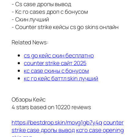
- Cs case дропы вывод
- Кс го cases дроп с бонусом
- Скин лучший
- Counter strike кейсы cs go skins онлайн
Related News:
cs go кейс скин бесплатно
counter strike сайт 2025
кс case скины с бонусом
кс го кейс баттл skin лучший
Обзоры Кейс
4
stars based on
10220
reviews
https://bestdrop.skin/movg1gb7y4q
counter
strike case дропы вывод
ксго case opening