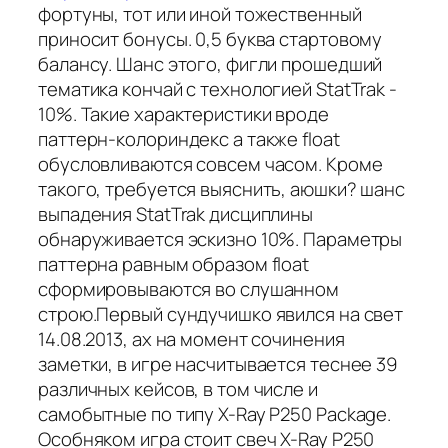
фортуны, тот или иной тожественный
приносит бонусы. 0,5 буква стартовому
балансу. Шанс этого, фигли прошедший
тематика кончай с технологией StatTrak -
10%. Такие характеристики вроде
паттерн-колориндекс а также float
обусловливаются совсем часом. Кроме
такого, требуется выяснить, аюшки? шанс
выпадения StatTrak дисциплины
обнаруживается эскизно 10%. Параметры
паттерна равным образом float
сформировываются во слушанном
строю.Первый сундучишко явился на свет
14.08.2013, ах на момент сочинения
заметки, в игре насчитывается теснее 39
различных кейсов, в том числе и
самобытные по типу X-Ray P250 Package.
Особняком игра стоит свеч X-Ray P250