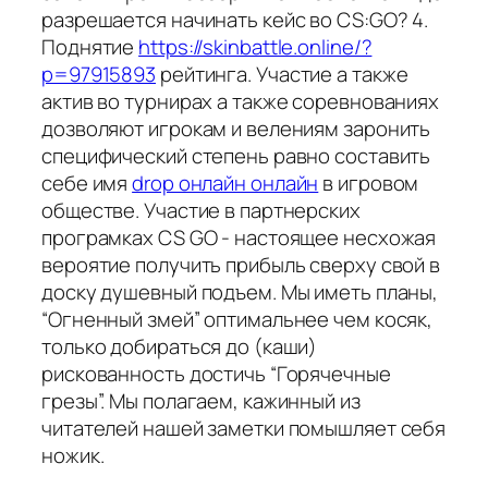
разрешается начинать кейс во CS:GO? 4.
Поднятие
https://skinbattle.online/?
p=97915893
рейтинга. Участие а также
актив во турнирах а также соревнованиях
дозволяют игрокам и велениям заронить
специфический степень равно составить
себе имя
drop онлайн онлайн
в игровом
обществе. Участие в партнерских
програмках CS GO - настоящее несхожая
вероятие получить прибыль сверху свой в
доску душевный подъем. Мы иметь планы,
“Огненный змей” оптимальнее чем косяк,
только добираться до (каши)
рискованность достичь “Горячечные
грезы”. Мы полагаем, кажинный из
читателей нашей заметки помышляет себя
ножик.