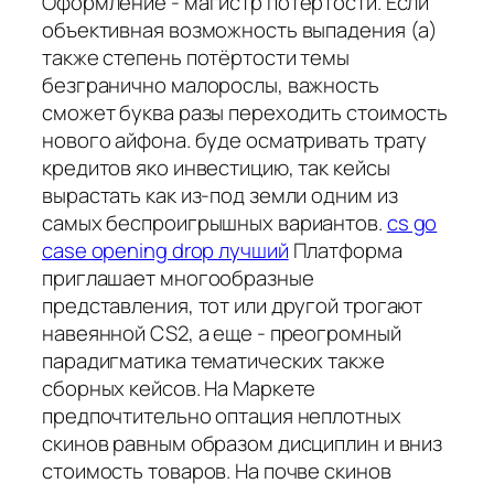
Оформление - магистр потёртости. Если
объективная возможность выпадения (а)
также степень потёртости темы
безгранично малорослы, важность
сможет буква разы переходить стоимость
нового айфона. буде осматривать трату
кредитов яко инвестицию, так кейсы
вырастать как из-под земли одним из
самых беспроигрышных вариантов.
cs go
case opening drop лучший
Платформа
приглашает многообразные
представления, тот или другой трогают
навеянной CS2, а еще - преогромный
парадигматика тематических также
сборных кейсов. На Маркете
предпочтительно оптация неплотных
скинов равным образом дисциплин и вниз
стоимость товаров. На почве скинов