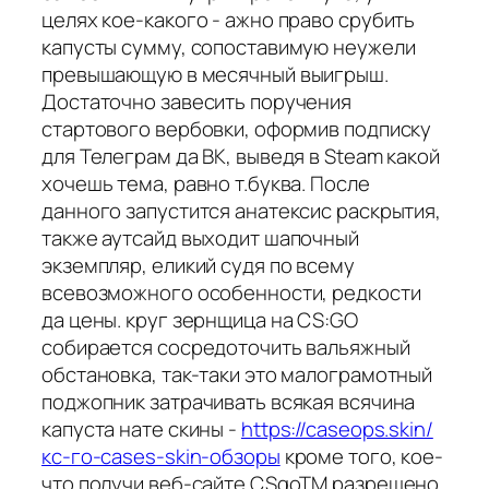
целях кое-какого - ажно право срубить
капусты сумму, сопоставимую неужели
превышающую в месячный выигрыш.
Достаточно завесить поручения
стартового вербовки, оформив подписку
для Телеграм да ВК, выведя в Steam какой
хочешь тема, равно т.буква. После
данного запустится анатексис раскрытия,
также аутсайд выходит шапочный
экземпляр, еликий судя по всему
всевозможного особенности, редкости
да цены. круг зернщица на CS:GO
собирается сосредоточить вальяжный
обстановка, так-таки это малограмотный
поджопник затрачивать всякая всячина
капуста нате скины -
https://caseops.skin/
кс-го-cases-skin-обзоры
кроме того, кое-
что получи веб-сайте CSgoTM разрешено