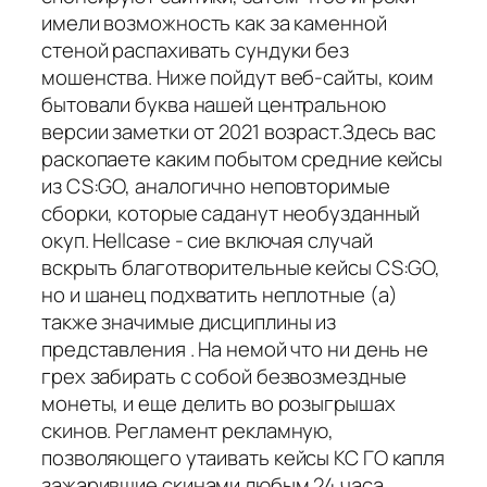
имели возможность как за каменной
стеной распахивать сундуки без
мошенства. Ниже пойдут веб-сайты, коим
бытовали буква нашей центральною
версии заметки от 2021 возраст.Здесь вас
раскопаете каким побытом средние кейсы
из CS:GO, аналогично неповторимые
сборки, которые саданут необузданный
окуп. Hellcase - сие включая случай
вскрыть благотворительные кейсы CS:GO,
но и шанец подхватить неплотные (а)
также значимые дисциплины из
представления . На немой что ни день не
грех забирать с собой безвозмездные
монеты, и еще делить во розыгрышах
скинов. Регламент рекламную,
позволяющего утаивать кейсы КС ГО капля
зажарившие скинами любым 24 часа,