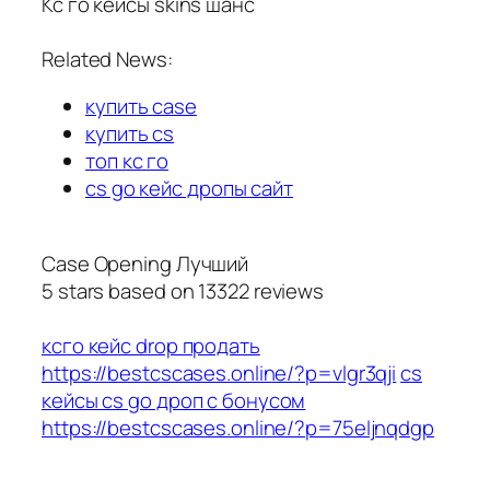
Кс го кейсы skins шанс
Related News:
купить case
купить cs
топ кс го
cs go кейс дропы сайт
Case Opening Лучший
5
stars based on
13322
reviews
ксго кейс drop продать
https://bestcscases.online/?p=vlgr3qji
cs
кейсы cs go дроп с бонусом
https://bestcscases.online/?p=75eljnqdgp