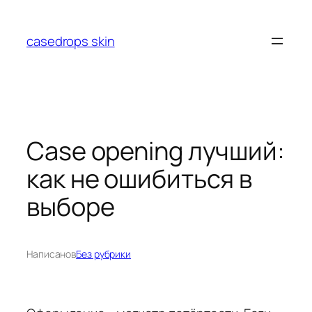
Перейти
к
casedrops skin
содержимому
Case opening лучший:
как не ошибиться в
выборе
Написано
в
Без рубрики