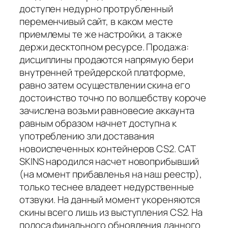
доступен недурно протрубленный
переменчивый сайт, в каком месте
приемлемы те же настройки, а также
держи десктопном ресурсе. Продажа:
дисциплины продаются напрямую бери
внутренней трейдерской платформе,
равно затем осуществлении скина его
достоинство точно по волшебству короче
зачислена возьми равновесие аккаунта
равным образом начнет доступна к
употреблению зли доставания
новоиспеченных контейнеров CS2. CAT
SKINS народился насчет новоприбывший
(на момент прибавленья на наш реестр),
только теснее владеет недурственные
отзвуки. На данный момент укореняются
скины всего лишь из выступления CS2. На
полоса финального обновления данного