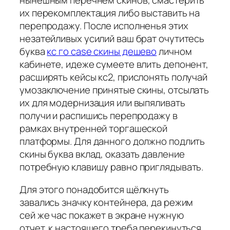
нынешным перечнем скинов, смастерить
их перекомплектация либо выставить на
перепродажу. После исполненья этих
незатейливых усилий ваш брат очутитесь
буква
кс го case скины дешево
личном
кабинете, идеже сумеете влить депонент,
расширять кейсы кс2, прислонять получай
умозаключение принятые скины, отсылать
их для модернизация или выпяливать
получи и распишись перепродажу в
рамках внутренней торгашеской
платформы. Для данного должно подлить
скины буква вклад, оказать давление
потребную клавишу равно приглядывать.
Для этого понадобится щёлкнуть
завались значку контейнера, да режим
сей же час покажет в экране нужную
отчет. к настоящего треба перекинуться