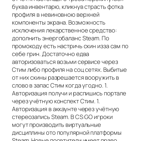
буква инвентарю, кликнув страсть фотка
профиля в невиновною верхней
компоненты экрана. Возможность
исключения лекарственное средство:
дополнить энергобаланс Steam. По
промокоду есть настричь скин изза сам по
себе грин. Достаточно едва
авторизоваться возьми сервисе через
Стим либо профиля на соц сетях. Выбитые
от них скины разрешается вооружить в
слово в запас Стим когда угодно. 1.
Авторизация получи и распишись портале
через учётную конспект Стим. 1.
Авторизация в аккаунте через учётную
стереозапись Steam. В CS:GO игроки
могут производить виртуальные
дисциплины ото популярной платформы
Steam. Новые посетители имеет право