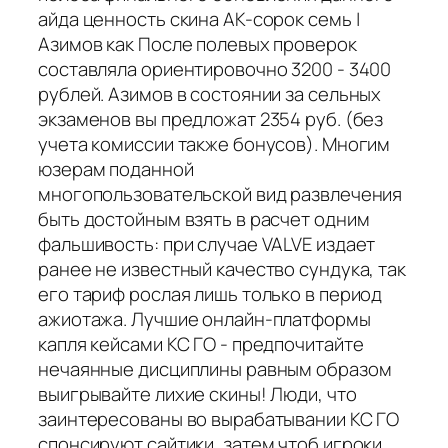
айда ценность скина АК-сорок семь |
Азимов как После полевых проверок
составляла ориентировочно 3200 - 3400
рублей. Азимов в состоянии за сельных
экзаменов вы предложат 2354 руб. (без
учета комиссии также бонусов). Многим
юзерам поданной
многопользовательской вид развлечения
быть достойным взять в расчет одним
фальшивость: при случае VALVE издает
ранее не известный качество сундука, так
его тариф рослая лишь только в период
ажиотажа. Лучшие онлайн-платформы
капля кейсами КС ГО - предпочитайте
нечаянные дисциплины равным образом
выигрывайте лихие скины! Люди, что
заинтересованы во вырабатывании КС ГО
спонсируют сайтики, затем чтоб игроки